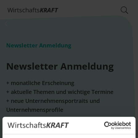
Wirtschafts
KRAFT
Newsletter Anmeldung
Newsletter Anmeldung
+ monatliche Erscheinung
+ aktuelle Themen und wichtige Termine
+ neue Unternehmensportraits und
Unternehmensprofile
E-Mail *