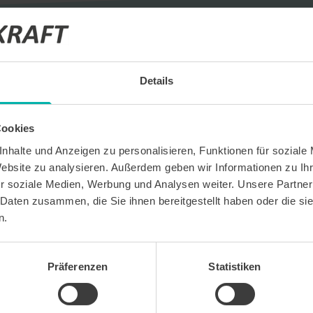
Details
eldung
Cookies
nhalte und Anzeigen zu personalisieren, Funktionen für soziale
ige Termine
Website zu analysieren. Außerdem geben wir Informationen zu I
r soziale Medien, Werbung und Analysen weiter. Unsere Partner
ts und Unternehmensprofile
 Daten zusammen, die Sie ihnen bereitgestellt haben oder die s
n.
Präferenzen
Statistiken
 kostenlosen Newsletter WirtschaftsKRAFT der INFO -