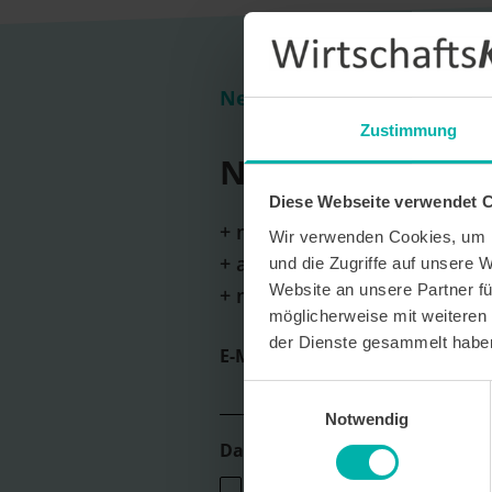
Newsletter Anmeldung
Zustimmung
Newsletter Anm
Diese Webseite verwendet 
+ monatliche Erscheinung
Wir verwenden Cookies, um I
+ aktuelle Themen und wicht
und die Zugriffe auf unsere 
Website an unsere Partner fü
+ neue Unternehmensportrai
möglicherweise mit weiteren
der Dienste gesammelt habe
E-Mail *
Einwilligungsauswahl
Notwendig
Datenverarbeitungshinweis*
Ich stimme zu, dass ich monatlich den