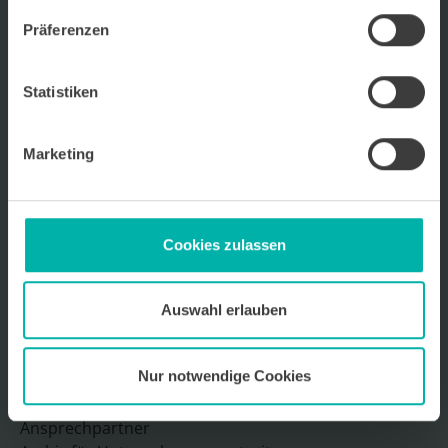
Wirtschafts
KRAFT
Präferenzen
Wir über uns
Kontakt
Statistiken
Ansprechpartner
Archiv für Unternehmensportraits
Marketing
Impressum
Datenschutz
Mediadaten 2026
Cookies zulassen
Auswahl erlauben
Sitemap
Nur notwendige Cookies
Wir über uns
Kontakt
Ansprechpartner