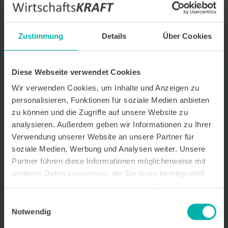
Datenverarbeitungshinweis*
Ich stimme zu, dass ich monatlich den kostenlosen Newsletter
Zustimmung
Details
Über Cookies
WirtschaftsKRAFT der INFO - Das Magazin Pforzheim GmbH
erhalte. Um die Inhalte des Newsletters besser auf meine
persönlichen Interessen auszurichten, stimme ich außerdem zu,
hierfür mein personenbezogenes Nutzungsverhalten des
Diese Webseite verwendet Cookies
Newsletters zu erfassen und auszuwerten. Der Newsletter enthält
begleitende Werbeinformationen zu Produkten und
Wir verwenden Cookies, um Inhalte und Anzeigen zu
Dienstleistungen lokal ansässiger Werbekunden. Ich kann meine
personalisieren, Funktionen für soziale Medien anbieten
Einwilligung jederzeit kostenfrei für die Zukunft durch den in jedem
zu können und die Zugriffe auf unsere Website zu
Newsletter enthaltenen Abmeldelink oder per E-Mail an info@info-
pforzheim.de widerrufen. Meine E-Mail-Adresse wird ausschließlich
analysieren. Außerdem geben wir Informationen zu Ihrer
zur Zustellung des Newsletters genutzt. Detaillierte Informationen
Verwendung unserer Website an unsere Partner für
zum Umgang mit Ihren Daten und der von uns eingesetzten
soziale Medien, Werbung und Analysen weiter. Unsere
Newsletter-Software Cleverreach finden Sie in unserer
Datenschutzerklärung.
Partner führen diese Informationen möglicherweise mit
weiteren Daten zusammen, die Sie ihnen bereitgestellt
haben oder die sie im Rahmen Ihrer Nutzung der Dienste
gesammelt haben.
Einwilligungsauswahl
Notwendig