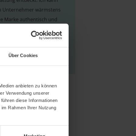
tattung entdeckt. Ich kann
m Unternehmer wärmstens
ne Marke authentisch und
räsentieren möchte.“
 BÖHM Hörakustik
Über Cookies
 Medien anbieten zu können
hrer Verwendung unserer
 führen diese Informationen
ie im Rahmen Ihrer Nutzung