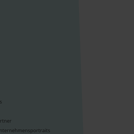
s
rtner
Unternehmensportraits