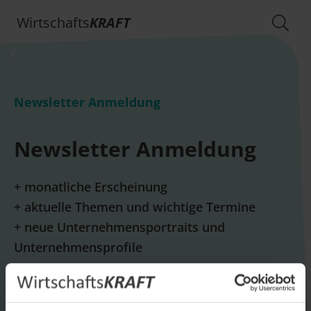
Wirtschafts
KRAFT
Newsletter Anmeldung
Newsletter Anmeldung
+ monatliche Erscheinung
+ aktuelle Themen und wichtige Termine
+ neue Unternehmensportraits und
Unternehmensprofile
E-Mail *