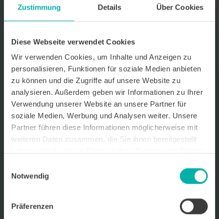
Zustimmung
Details
Über Cookies
Datenverarbeitungshinweis*
Ich stimme zu, dass ich monatlich den kostenlosen Newsletter
WirtschaftsKRAFT der INFO - Das Magazin Pforzheim GmbH
Diese Webseite verwendet Cookies
erhalte. Um die Inhalte des Newsletters besser auf meine
persönlichen Interessen auszurichten, stimme ich außerdem zu,
Wir verwenden Cookies, um Inhalte und Anzeigen zu
hierfür mein personenbezogenes Nutzungsverhalten des
personalisieren, Funktionen für soziale Medien anbieten
Newsletters zu erfassen und auszuwerten. Der Newsletter enthält
zu können und die Zugriffe auf unsere Website zu
begleitende Werbeinformationen zu Produkten und
Dienstleistungen lokal ansässiger Werbekunden. Ich kann meine
analysieren. Außerdem geben wir Informationen zu Ihrer
Einwilligung jederzeit kostenfrei für die Zukunft durch den in jedem
Verwendung unserer Website an unsere Partner für
Newsletter enthaltenen Abmeldelink oder per E-Mail an info@info-
soziale Medien, Werbung und Analysen weiter. Unsere
pforzheim.de widerrufen. Meine E-Mail-Adresse wird ausschließlich
zur Zustellung des Newsletters genutzt. Detaillierte Informationen
Partner führen diese Informationen möglicherweise mit
zum Umgang mit Ihren Daten und der von uns eingesetzten
weiteren Daten zusammen, die Sie ihnen bereitgestellt
Newsletter-Software Cleverreach finden Sie in unserer
haben oder die sie im Rahmen Ihrer Nutzung der Dienste
Datenschutzerklärung.
gesammelt haben.
Einwilligungsauswahl
Notwendig
Präferenzen