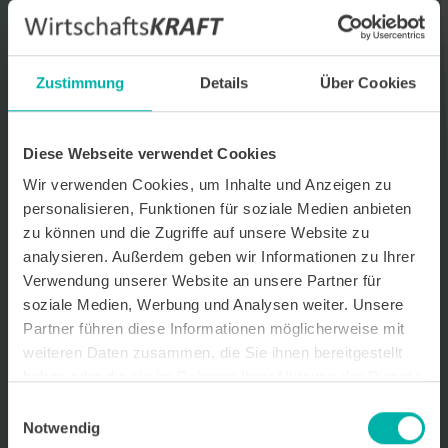
Datenverarbeitungshinweis*
Ich stimme zu, dass ich monatlich den kostenlosen Newsletter
WirtschaftsKRAFT der INFO - Das Magazin Pforzheim GmbH
Zustimmung
Details
Über Cookies
erhalte. Um die Inhalte des Newsletters besser auf meine
persönlichen Interessen auszurichten, stimme ich außerdem zu,
hierfür mein personenbezogenes Nutzungsverhalten des
Newsletters zu erfassen und auszuwerten. Der Newsletter enthält
Diese Webseite verwendet Cookies
begleitende Werbeinformationen zu Produkten und
Wir verwenden Cookies, um Inhalte und Anzeigen zu
Dienstleistungen lokal ansässiger Werbekunden. Ich kann meine
Einwilligung jederzeit kostenfrei für die Zukunft durch den in jedem
personalisieren, Funktionen für soziale Medien anbieten
Newsletter enthaltenen Abmeldelink oder per E-Mail an info@info-
zu können und die Zugriffe auf unsere Website zu
pforzheim.de widerrufen. Meine E-Mail-Adresse wird ausschließlich
analysieren. Außerdem geben wir Informationen zu Ihrer
zur Zustellung des Newsletters genutzt. Detaillierte Informationen
zum Umgang mit Ihren Daten und der von uns eingesetzten
Verwendung unserer Website an unsere Partner für
Newsletter-Software Cleverreach finden Sie in unserer
soziale Medien, Werbung und Analysen weiter. Unsere
Datenschutzerklärung.
Partner führen diese Informationen möglicherweise mit
weiteren Daten zusammen, die Sie ihnen bereitgestellt
haben oder die sie im Rahmen Ihrer Nutzung der Dienste
gesammelt haben.
Einwilligungsauswahl
Notwendig