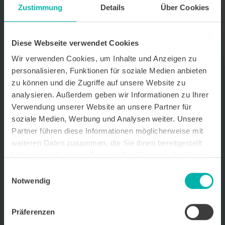
Zustimmung
Details
Über Cookies
Datenverarbeitungshinweis*
Ich stimme zu, dass ich monatlich den kostenlosen Newsletter
WirtschaftsKRAFT der INFO - Das Magazin Pforzheim GmbH
Diese Webseite verwendet Cookies
erhalte. Um die Inhalte des Newsletters besser auf meine
persönlichen Interessen auszurichten, stimme ich außerdem zu,
Wir verwenden Cookies, um Inhalte und Anzeigen zu
hierfür mein personenbezogenes Nutzungsverhalten des
personalisieren, Funktionen für soziale Medien anbieten
Newsletters zu erfassen und auszuwerten. Der Newsletter enthält
zu können und die Zugriffe auf unsere Website zu
begleitende Werbeinformationen zu Produkten und
Dienstleistungen lokal ansässiger Werbekunden. Ich kann meine
analysieren. Außerdem geben wir Informationen zu Ihrer
Einwilligung jederzeit kostenfrei für die Zukunft durch den in jedem
Verwendung unserer Website an unsere Partner für
Newsletter enthaltenen Abmeldelink oder per E-Mail an info@info-
soziale Medien, Werbung und Analysen weiter. Unsere
pforzheim.de widerrufen. Meine E-Mail-Adresse wird ausschließlich
zur Zustellung des Newsletters genutzt. Detaillierte Informationen
Partner führen diese Informationen möglicherweise mit
zum Umgang mit Ihren Daten und der von uns eingesetzten
weiteren Daten zusammen, die Sie ihnen bereitgestellt
Newsletter-Software Cleverreach finden Sie in unserer
haben oder die sie im Rahmen Ihrer Nutzung der Dienste
Datenschutzerklärung.
gesammelt haben.
Einwilligungsauswahl
Notwendig
Präferenzen