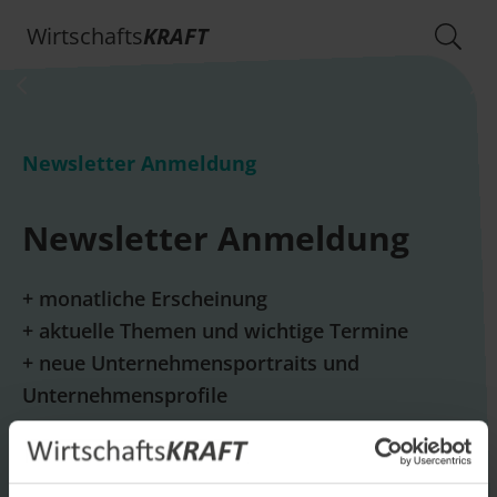
Wirtschafts
KRAFT
Newsletter Anmeldung
Newsletter Anmeldung
+ monatliche Erscheinung
+ aktuelle Themen und wichtige Termine
+ neue Unternehmensportraits und
Unternehmensprofile
E-Mail *