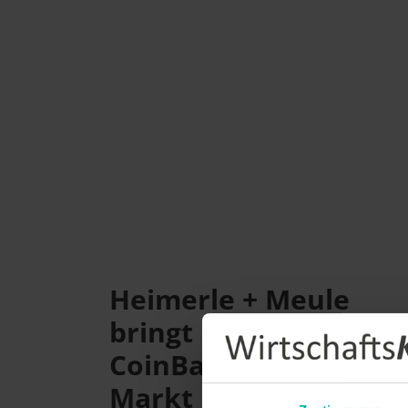
Heimerle + Meule
bringt Malta
CoinBars auf den
Markt