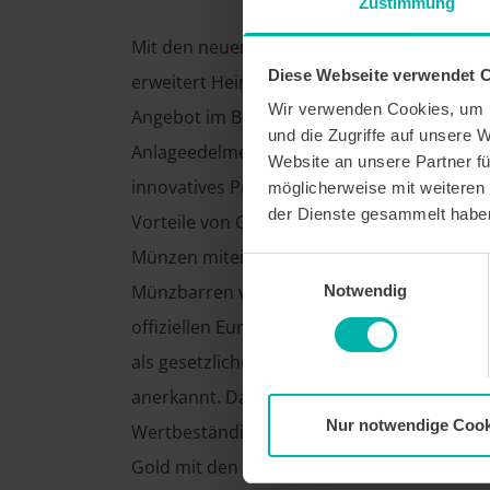
Zustimmung
Mit den neuen Malta CoinBars
Diese Webseite verwendet 
erweitert Heimerle + Meule sein
Wir verwenden Cookies, um I
Angebot im Bereich
und die Zugriffe auf unsere 
Anlageedelmetalle um ein
Website an unsere Partner fü
innovatives Produkt, das die
möglicherweise mit weiteren
der Dienste gesammelt habe
Vorteile von Goldbarren und
Münzen miteinander verbindet. Die
Einwilligungsauswahl
Münzbarren verfügen über einen
Notwendig
offiziellen Euro-Nennwert und sind
als gesetzliches Zahlungsmittel
anerkannt. Damit vereinen sie die
Nur notwendige Cook
Wertbeständigkeit von physischem
Gold mit den Eigenschaften einer