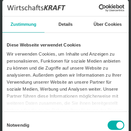
Datenverarbeitungshinweis*
Ich stimme zu, dass ich monatlich den kostenlosen Newsletter
WirtschaftsKRAFT der INFO - Das Magazin Pforzheim GmbH
Zustimmung
Details
Über Cookies
erhalte. Um die Inhalte des Newsletters besser auf meine
persönlichen Interessen auszurichten, stimme ich außerdem zu,
hierfür mein personenbezogenes Nutzungsverhalten des
Newsletters zu erfassen und auszuwerten. Der Newsletter enthält
Diese Webseite verwendet Cookies
begleitende Werbeinformationen zu Produkten und
Wir verwenden Cookies, um Inhalte und Anzeigen zu
Dienstleistungen lokal ansässiger Werbekunden. Ich kann meine
Einwilligung jederzeit kostenfrei für die Zukunft durch den in jedem
personalisieren, Funktionen für soziale Medien anbieten
Newsletter enthaltenen Abmeldelink oder per E-Mail an info@info-
zu können und die Zugriffe auf unsere Website zu
pforzheim.de widerrufen. Meine E-Mail-Adresse wird ausschließlich
analysieren. Außerdem geben wir Informationen zu Ihrer
zur Zustellung des Newsletters genutzt. Detaillierte Informationen
zum Umgang mit Ihren Daten und der von uns eingesetzten
Verwendung unserer Website an unsere Partner für
Newsletter-Software Cleverreach finden Sie in unserer
soziale Medien, Werbung und Analysen weiter. Unsere
Datenschutzerklärung.
Partner führen diese Informationen möglicherweise mit
weiteren Daten zusammen, die Sie ihnen bereitgestellt
haben oder die sie im Rahmen Ihrer Nutzung der Dienste
gesammelt haben.
Einwilligungsauswahl
Notwendig