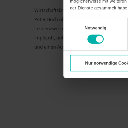
möglicherweise mit weiteren
der Dienste gesammelt habe
Wirtschaftskraft sprach mit OB
Peter Boch über die neuen
Einwilligungsauswahl
Notwendig
Inzidenzwerte, Sorgendkind
Impfstoff, unbürokratische Hilfen
und einen Ausbilck auf 2021.
Nur notwendige Cook