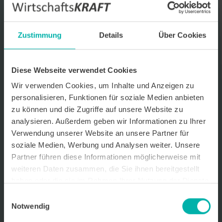
Datenverarbeitungshinweis*
Ich stimme zu, dass ich monatlich den kostenlosen Newsletter
Zustimmung
Details
Über Cookies
WirtschaftsKRAFT der INFO - Das Magazin Pforzheim GmbH
erhalte. Um die Inhalte des Newsletters besser auf meine
persönlichen Interessen auszurichten, stimme ich außerdem zu,
hierfür mein personenbezogenes Nutzungsverhalten des
Diese Webseite verwendet Cookies
Newsletters zu erfassen und auszuwerten. Der Newsletter enthält
begleitende Werbeinformationen zu Produkten und
Wir verwenden Cookies, um Inhalte und Anzeigen zu
Dienstleistungen lokal ansässiger Werbekunden. Ich kann meine
personalisieren, Funktionen für soziale Medien anbieten
Einwilligung jederzeit kostenfrei für die Zukunft durch den in jedem
zu können und die Zugriffe auf unsere Website zu
Newsletter enthaltenen Abmeldelink oder per E-Mail an info@info-
pforzheim.de widerrufen. Meine E-Mail-Adresse wird ausschließlich
analysieren. Außerdem geben wir Informationen zu Ihrer
zur Zustellung des Newsletters genutzt. Detaillierte Informationen
Verwendung unserer Website an unsere Partner für
zum Umgang mit Ihren Daten und der von uns eingesetzten
soziale Medien, Werbung und Analysen weiter. Unsere
Newsletter-Software Cleverreach finden Sie in unserer
Datenschutzerklärung.
Partner führen diese Informationen möglicherweise mit
weiteren Daten zusammen, die Sie ihnen bereitgestellt
haben oder die sie im Rahmen Ihrer Nutzung der Dienste
gesammelt haben.
Einwilligungsauswahl
Notwendig