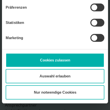
Wirtschafts
KRAFT
Präferenzen
Wir über uns
Kontakt
Statistiken
Ansprechpartner
Archiv für Unternehmensportraits
Marketing
Impressum
Datenschutz
Mediadaten 2026
Cookies zulassen
Auswahl erlauben
Sitemap
Nur notwendige Cookies
Wir über uns
Kontakt
Ansprechpartner