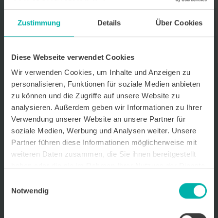
Datenverarbeitungshinweis*
Zustimmung
Details
Über Cookies
Ich stimme zu, dass ich monatlich den kostenlosen Newsletter
WirtschaftsKRAFT der INFO - Das Magazin Pforzheim GmbH
erhalte. Um die Inhalte des Newsletters besser auf meine
persönlichen Interessen auszurichten, stimme ich außerdem zu,
Diese Webseite verwendet Cookies
hierfür mein personenbezogenes Nutzungsverhalten des
Wir verwenden Cookies, um Inhalte und Anzeigen zu
Newsletters zu erfassen und auszuwerten. Der Newsletter enthält
begleitende Werbeinformationen zu Produkten und
personalisieren, Funktionen für soziale Medien anbieten
Dienstleistungen lokal ansässiger Werbekunden. Ich kann meine
zu können und die Zugriffe auf unsere Website zu
Einwilligung jederzeit kostenfrei für die Zukunft durch den in jedem
analysieren. Außerdem geben wir Informationen zu Ihrer
Newsletter enthaltenen Abmeldelink oder per E-Mail an info@info-
pforzheim.de widerrufen. Meine E-Mail-Adresse wird ausschließlich
Verwendung unserer Website an unsere Partner für
zur Zustellung des Newsletters genutzt. Detaillierte Informationen
soziale Medien, Werbung und Analysen weiter. Unsere
zum Umgang mit Ihren Daten und der von uns eingesetzten
Partner führen diese Informationen möglicherweise mit
Newsletter-Software Cleverreach finden Sie in unserer
Datenschutzerklärung.
weiteren Daten zusammen, die Sie ihnen bereitgestellt
haben oder die sie im Rahmen Ihrer Nutzung der Dienste
gesammelt haben.
Einwilligungsauswahl
Notwendig