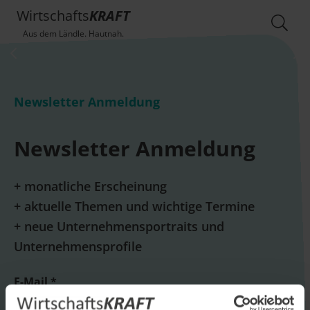
Wirtschafts
KRAFT
Aus dem Ländle. Hautnah.
Newsletter Anmeldung
Newsletter Anmeldung
+ monatliche Erscheinung
+ aktuelle Themen und wichtige Termine
+ neue Unternehmensportraits und
Unternehmensprofile
E-Mail *