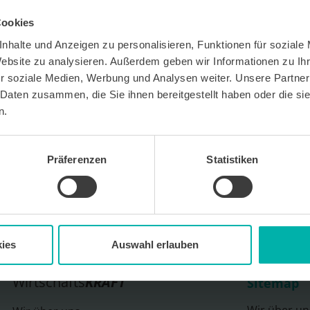
Cookies
nhalte und Anzeigen zu personalisieren, Funktionen für soziale
Website zu analysieren. Außerdem geben wir Informationen zu I
r soziale Medien, Werbung und Analysen weiter. Unsere Partner
 Daten zusammen, die Sie ihnen bereitgestellt haben oder die s
 kostenlosen Newsletter WirtschaftsKRAFT der INFO -
Um die Inhalte des Newsletters besser auf meine
n.
 stimme ich außerdem zu, hierfür mein
 des Newsletters zu erfassen und auszuwerten.
erbeinformationen zu Produkten und
bekunden. Ich kann meine Einwilligung jederzeit
Präferenzen
Statistiken
in jedem Newsletter enthaltenen Abmeldelink oder
widerrufen. Meine E-Mail-Adresse wird
letters genutzt. Detaillierte Informationen zum
ns eingesetzten Newsletter-Software Cleverreach
ärung.
ies
Auswahl erlauben
Wirtschafts
KRAFT
Sitemap