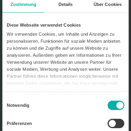
Zustimmung
Details
Über Cookies
Datenverarbeitungshinweis*
Ich stimme zu, dass ich monatlich den kostenlosen Newsletter
WirtschaftsKRAFT der INFO - Das Magazin Pforzheim GmbH
Diese Webseite verwendet Cookies
erhalte. Um die Inhalte des Newsletters besser auf meine
persönlichen Interessen auszurichten, stimme ich außerdem zu,
Wir verwenden Cookies, um Inhalte und Anzeigen zu
hierfür mein personenbezogenes Nutzungsverhalten des
personalisieren, Funktionen für soziale Medien anbieten
Newsletters zu erfassen und auszuwerten. Der Newsletter enthält
zu können und die Zugriffe auf unsere Website zu
begleitende Werbeinformationen zu Produkten und
Dienstleistungen lokal ansässiger Werbekunden. Ich kann meine
analysieren. Außerdem geben wir Informationen zu Ihrer
Einwilligung jederzeit kostenfrei für die Zukunft durch den in jedem
Verwendung unserer Website an unsere Partner für
Newsletter enthaltenen Abmeldelink oder per E-Mail an info@info-
soziale Medien, Werbung und Analysen weiter. Unsere
pforzheim.de widerrufen. Meine E-Mail-Adresse wird ausschließlich
zur Zustellung des Newsletters genutzt. Detaillierte Informationen
Partner führen diese Informationen möglicherweise mit
zum Umgang mit Ihren Daten und der von uns eingesetzten
weiteren Daten zusammen, die Sie ihnen bereitgestellt
Newsletter-Software Cleverreach finden Sie in unserer
haben oder die sie im Rahmen Ihrer Nutzung der Dienste
Datenschutzerklärung.
gesammelt haben.
Einwilligungsauswahl
Notwendig
Präferenzen