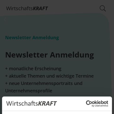
Wirtschafts
KRAFT
Newsletter Anmeldung
Newsletter Anmeldung
+ monatliche Erscheinung
+ aktuelle Themen und wichtige Termine
+ neue Unternehmensportraits und
Unternehmensprofile
E-Mail *