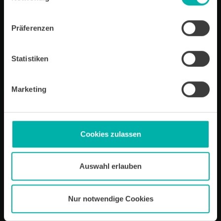
Newsletter-Software Cleverreach finden Sie in unserer
Datenschutzerklärung.
Präferenzen
Statistiken
Artikel öffnen
Marketing
Wirtschafts
KRAFT
Wir über uns
Kontakt
Cookies zulassen
Ansprechpartner
Archiv für Unternehmensportraits
Impressum
Auswahl erlauben
Datenschutz
Nur notwendige Cookies
Sitemap