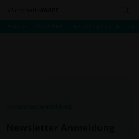
Wirtschafts
KRAFT
Aktuelles
Top Themen
Menschen und Stories
Inte
Newsletter Anmeldung
Newsletter Anmeldung