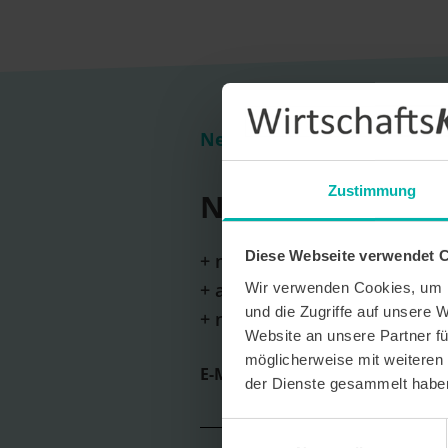
Newsletter Anmeldung
Zustimmung
Newsletter Anm
Diese Webseite verwendet 
+ monatliche Erscheinung
+ aktuelle Themen und wicht
Wir verwenden Cookies, um I
und die Zugriffe auf unsere 
+ neue Unternehmensportrai
Website an unsere Partner fü
möglicherweise mit weiteren
E-Mail *
der Dienste gesammelt habe
Einwilligungsauswahl