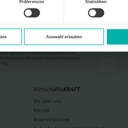
Präferenzen
Statistiken
 kostenlosen Newsletter WirtschaftsKRAFT der INFO -
Um die Inhalte des Newsletters besser auf meine
 stimme ich außerdem zu, hierfür mein
 des Newsletters zu erfassen und auszuwerten.
erbeinformationen zu Produkten und
ies
Auswahl erlauben
bekunden. Ich kann meine Einwilligung jederzeit
in jedem Newsletter enthaltenen Abmeldelink oder
widerrufen. Meine E-Mail-Adresse wird
letters genutzt. Detaillierte Informationen zum
ns eingesetzten Newsletter-Software Cleverreach
ärung.
Wirtschafts
KRAFT
Wir über uns
Kontakt
Ansprechpartner