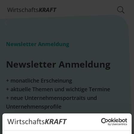
Wirtschafts
KRAFT
Newsletter Anmeldung
Newsletter Anmeldung
+ monatliche Erscheinung
+ aktuelle Themen und wichtige Termine
+ neue Unternehmensportraits und
Unternehmensprofile
E-Mail *