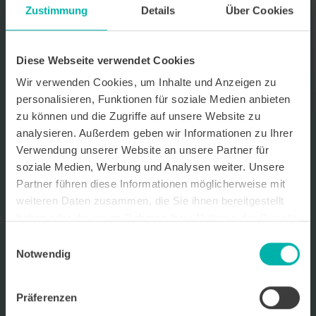
Zustimmung
Details
Über Cookies
Datenverarbeitungshinweis*
Ich stimme zu, dass ich monatlich den kostenlosen Newsletter
WirtschaftsKRAFT der INFO - Das Magazin Pforzheim GmbH
Diese Webseite verwendet Cookies
erhalte. Um die Inhalte des Newsletters besser auf meine
persönlichen Interessen auszurichten, stimme ich außerdem zu,
Wir verwenden Cookies, um Inhalte und Anzeigen zu
hierfür mein personenbezogenes Nutzungsverhalten des
personalisieren, Funktionen für soziale Medien anbieten
Newsletters zu erfassen und auszuwerten. Der Newsletter enthält
zu können und die Zugriffe auf unsere Website zu
begleitende Werbeinformationen zu Produkten und
Dienstleistungen lokal ansässiger Werbekunden. Ich kann meine
analysieren. Außerdem geben wir Informationen zu Ihrer
Einwilligung jederzeit kostenfrei für die Zukunft durch den in jedem
Verwendung unserer Website an unsere Partner für
Newsletter enthaltenen Abmeldelink oder per E-Mail an info@info-
soziale Medien, Werbung und Analysen weiter. Unsere
pforzheim.de widerrufen. Meine E-Mail-Adresse wird ausschließlich
zur Zustellung des Newsletters genutzt. Detaillierte Informationen
Partner führen diese Informationen möglicherweise mit
zum Umgang mit Ihren Daten und der von uns eingesetzten
weiteren Daten zusammen, die Sie ihnen bereitgestellt
Newsletter-Software Cleverreach finden Sie in unserer
haben oder die sie im Rahmen Ihrer Nutzung der Dienste
Datenschutzerklärung.
gesammelt haben.
Einwilligungsauswahl
Notwendig
Präferenzen