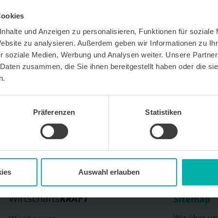
Cookies
nhalte und Anzeigen zu personalisieren, Funktionen für soziale
Website zu analysieren. Außerdem geben wir Informationen zu I
r soziale Medien, Werbung und Analysen weiter. Unsere Partner
 Daten zusammen, die Sie ihnen bereitgestellt haben oder die s
 kostenlosen Newsletter WirtschaftsKRAFT der INFO -
Um die Inhalte des Newsletters besser auf meine
n.
 stimme ich außerdem zu, hierfür mein
 des Newsletters zu erfassen und auszuwerten.
erbeinformationen zu Produkten und
bekunden. Ich kann meine Einwilligung jederzeit
Präferenzen
Statistiken
in jedem Newsletter enthaltenen Abmeldelink oder
widerrufen. Meine E-Mail-Adresse wird
letters genutzt. Detaillierte Informationen zum
ns eingesetzten Newsletter-Software Cleverreach
ärung.
ies
Auswahl erlauben
Wirtschafts
KRAFT
Sitemap