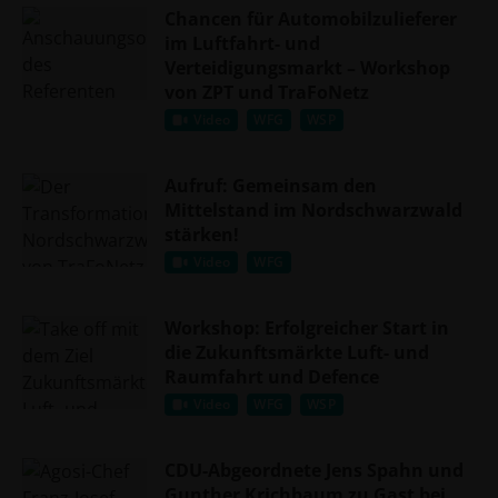
Chancen für Automobilzulieferer
im Luftfahrt- und
Verteidigungsmarkt – Workshop
von ZPT und TraFoNetz
Video
WFG
WSP
Aufruf: Gemeinsam den
Mittelstand im Nordschwarzwald
stärken!
Video
WFG
Workshop: Erfolgreicher Start in
die Zukunftsmärkte Luft- und
Raumfahrt und Defence
Video
WFG
WSP
CDU-Abgeordnete Jens Spahn und
Gunther Krichbaum zu Gast bei