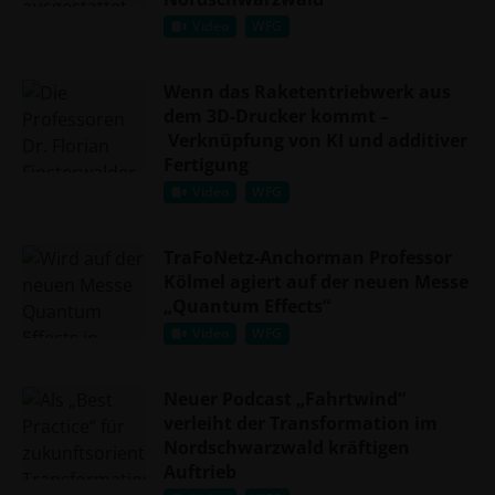
Video
WFG
Wenn das Raketentriebwerk aus
dem 3D-Drucker kommt –
Verknüpfung von KI und additiver
Fertigung
Video
WFG
TraFoNetz-Anchorman Professor
Kölmel agiert auf der neuen Messe
„Quantum Effects“
Video
WFG
Neuer Podcast „Fahrtwind“
verleiht der Transformation im
Nordschwarzwald kräftigen
Auftrieb