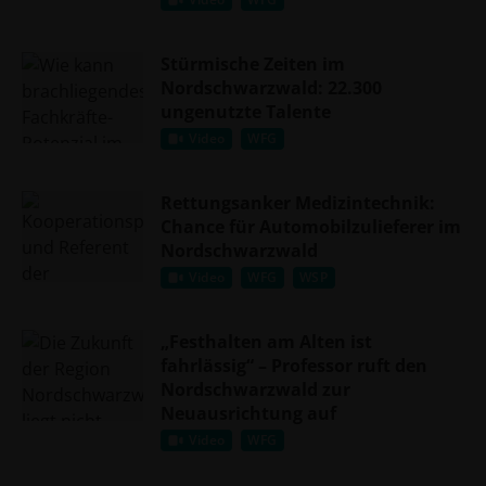
Stürmische Zeiten im
Nordschwarzwald: 22.300
ungenutzte Talente
Video
WFG
Rettungsanker Medizintechnik:
Chance für Automobilzulieferer im
Nordschwarzwald
Video
WFG
WSP
„Festhalten am Alten ist
fahrlässig“ – Professor ruft den
Nordschwarzwald zur
Neuausrichtung auf
Video
WFG