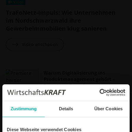
Video
TraFoNetz-Impuls: Wie Unternehmen
im Nordschwarzwald ihre
Gewerbeimmobilien klug sanieren
Video anschauen
Warum Digitalisierung ins
Produktmanagement gehört –
TraFoNetz-Transformationslounge
mit Workshop-Charakter
Video
WFG
Zustimmung
Details
Über Cookies
Diversifizieren, aber wie?
TraFoNetz-Handbücher als Turbo
für den Markteintritt in
Diese Webseite verwendet Cookies