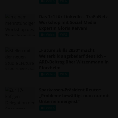
Video
WFG
Das 1x1 für LinkedIn – TraFoNetz-
Workshop mit Social-Media-
Expertin Gloria Keivani
Video
WFG
„Future Skills 2030“ macht
Weiterbildungsbedarf deutlich –
ARD-Beitrag über Witzenmann in
Pforzheim
Video
WFG
Sparkassen-Präsident Reuter:
„Probleme bewältigt man nur mit
Unternehmergeist“
Video