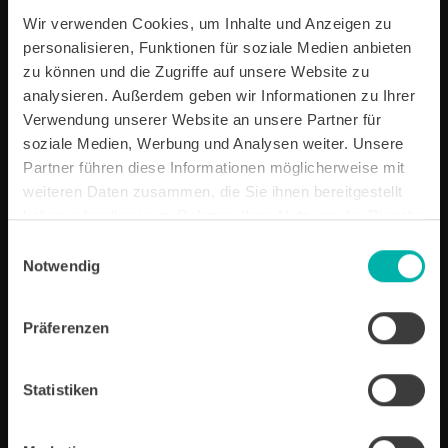
Zukunftsbranchen
Wir verwenden Cookies, um Inhalte und Anzeigen zu
Video
WFG
personalisieren, Funktionen für soziale Medien anbieten
zu können und die Zugriffe auf unsere Website zu
analysieren. Außerdem geben wir Informationen zu Ihrer
Professor Kölmel bei der M+M-
Trendsession: „Wer KI nicht
Verwendung unserer Website an unsere Partner für
versteht, wird so irrelevant wie ein
soziale Medien, Werbung und Analysen weiter. Unsere
Ochsentreiber“
Partner führen diese Informationen möglicherweise mit
Video
WFG
weiteren Daten zusammen, die Sie ihnen bereitgestellt
haben oder die sie im Rahmen Ihrer Nutzung der Dienste
gesammelt haben.
Einwilligungsauswahl
Vertrieb mit Wirkung: So sichern
Notwendig
sich Unternehmer im
Nordschwarzwald neue Aufträge
Video
WFG
Präferenzen
Wurzeln schlagen statt
Statistiken
weiterziehen – Wie Unternehmen
Artikel öffnen
internationale Fachkräfte halten
können