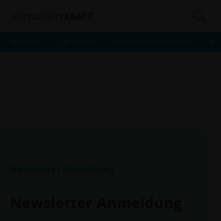
Wirtschafts
KRAFT
Aktuelles
Top Themen
Menschen und Stories
Inte
Newsletter Anmeldung
Newsletter Anmeldung