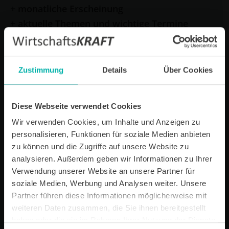
+ monatliche Erscheinung
+ aktuelle Themen und wichtige Termine
+ neue Unternehmensportraits und
Unternehmensprofile
Zustimmung
Details
Über Cookies
E-Mail *
Diese Webseite verwendet Cookies
Datenverarbeitungshinweis*
Wir verwenden Cookies, um Inhalte und Anzeigen zu
Ich stimme zu, dass ich monatlich den kostenlosen Newsletter
personalisieren, Funktionen für soziale Medien anbieten
WirtschaftsKRAFT der INFO - Das Magazin Pforzheim GmbH
zu können und die Zugriffe auf unsere Website zu
erhalte. Um die Inhalte des Newsletters besser auf meine
persönlichen Interessen auszurichten, stimme ich außerdem zu,
analysieren. Außerdem geben wir Informationen zu Ihrer
hierfür mein personenbezogenes Nutzungsverhalten des
Verwendung unserer Website an unsere Partner für
Newsletters zu erfassen und auszuwerten. Der Newsletter enthält
soziale Medien, Werbung und Analysen weiter. Unsere
begleitende Werbeinformationen zu Produkten und
Dienstleistungen lokal ansässiger Werbekunden. Ich kann meine
Partner führen diese Informationen möglicherweise mit
Einwilligung jederzeit kostenfrei für die Zukunft durch den in jedem
weiteren Daten zusammen, die Sie ihnen bereitgestellt
Newsletter enthaltenen Abmeldelink oder per E-Mail an info@info-
haben oder die sie im Rahmen Ihrer Nutzung der Dienste
pforzheim.de widerrufen. Meine E-Mail-Adresse wird ausschließlich