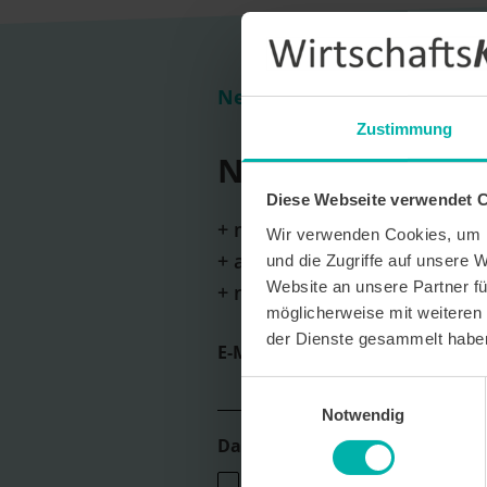
Newsletter Anmeldung
Zustimmung
Newsletter Anm
Diese Webseite verwendet 
+ monatliche Erscheinung
Wir verwenden Cookies, um I
+ aktuelle Themen und wicht
und die Zugriffe auf unsere 
Website an unsere Partner fü
+ neue Unternehmensportrai
möglicherweise mit weiteren
der Dienste gesammelt habe
E-Mail *
Einwilligungsauswahl
Notwendig
Datenverarbeitungshinweis*
Ich stimme zu, dass ich monatlich den