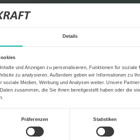
Details
eldung
Cookies
nhalte und Anzeigen zu personalisieren, Funktionen für soziale
ige Termine
Website zu analysieren. Außerdem geben wir Informationen zu I
r soziale Medien, Werbung und Analysen weiter. Unsere Partner
ts und Unternehmensprofile
 Daten zusammen, die Sie ihnen bereitgestellt haben oder die s
n.
Präferenzen
Statistiken
 kostenlosen Newsletter WirtschaftsKRAFT der INFO -