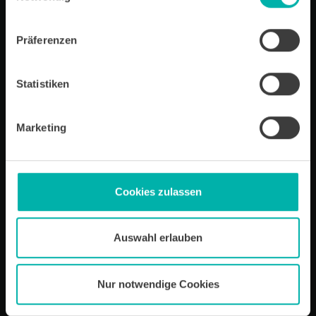
Newsletter-Software Cleverreach finden Sie in unserer
Datenschutzerklärung.
Präferenzen
Statistiken
Artikel öffnen
Marketing
Wirtschafts
KRAFT
Wir über uns
Kontakt
Cookies zulassen
Ansprechpartner
Archiv für Unternehmensportraits
Impressum
Auswahl erlauben
Datenschutz
Nur notwendige Cookies
Sitemap