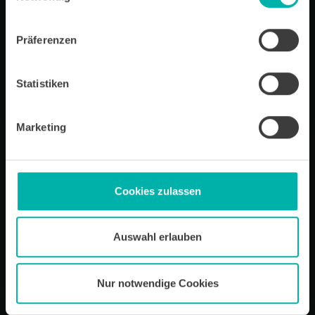
Newsletter-Software Cleverreach finden Sie in unserer
Datenschutzerklärung.
Präferenzen
Statistiken
Artikel öffnen
Marketing
Wirtschafts
KRAFT
Wir über uns
Kontakt
Cookies zulassen
Ansprechpartner
Archiv für Unternehmensportraits
Impressum
Auswahl erlauben
Datenschutz
Nur notwendige Cookies
Sitemap