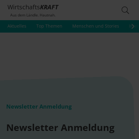
Wirtschafts
KRAFT
Aus dem Ländle. Hautnah.
Aktuelles
Top Themen
Menschen und Stories
Inte
Newsletter Anmeldung
Newsletter Anmeldung