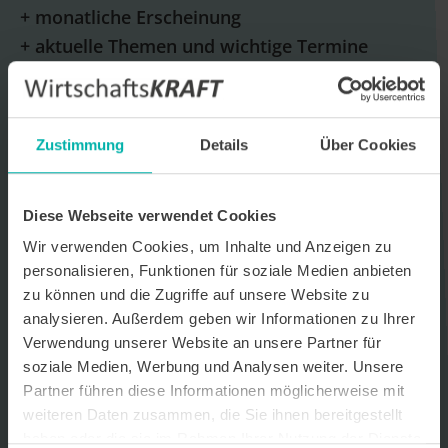
+ monatliche Erscheinung
+ aktuelle Themen und wichtige Termine
+ neue Unternehmensportraits und
Unternehmensprofile
Zustimmung
Details
Über Cookies
E-Mail *
Diese Webseite verwendet Cookies
Datenverarbeitungshinweis*
Wir verwenden Cookies, um Inhalte und Anzeigen zu
Ich stimme zu, dass ich monatlich den kostenlosen Newsletter
personalisieren, Funktionen für soziale Medien anbieten
WirtschaftsKRAFT der INFO - Das Magazin Pforzheim GmbH
erhalte. Um die Inhalte des Newsletters besser auf meine
zu können und die Zugriffe auf unsere Website zu
persönlichen Interessen auszurichten, stimme ich außerdem zu,
analysieren. Außerdem geben wir Informationen zu Ihrer
hierfür mein personenbezogenes Nutzungsverhalten des
Verwendung unserer Website an unsere Partner für
Newsletters zu erfassen und auszuwerten. Der Newsletter enthält
begleitende Werbeinformationen zu Produkten und
soziale Medien, Werbung und Analysen weiter. Unsere
Dienstleistungen lokal ansässiger Werbekunden. Ich kann meine
Partner führen diese Informationen möglicherweise mit
Einwilligung jederzeit kostenfrei für die Zukunft durch den in jedem
weiteren Daten zusammen, die Sie ihnen bereitgestellt
Newsletter enthaltenen Abmeldelink oder per E-Mail an info@info-
pforzheim.de widerrufen. Meine E-Mail-Adresse wird ausschließlich
haben oder die sie im Rahmen Ihrer Nutzung der Dienste