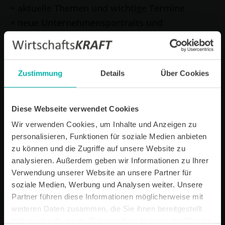
+ aktuelle Themen und wichtige Termine
+ neue Unternehmensportraits und
Unternehmensprofile
E-Mail *
Zustimmung
Details
Über Cookies
Datenverarbeitungshinweis*
Diese Webseite verwendet Cookies
Ich stimme zu, dass ich monatlich den kostenlosen Newsletter
WirtschaftsKRAFT der INFO - Das Magazin Pforzheim GmbH
Wir verwenden Cookies, um Inhalte und Anzeigen zu
erhalte. Um die Inhalte des Newsletters besser auf meine
personalisieren, Funktionen für soziale Medien anbieten
persönlichen Interessen auszurichten, stimme ich außerdem zu,
zu können und die Zugriffe auf unsere Website zu
hierfür mein personenbezogenes Nutzungsverhalten des
Newsletters zu erfassen und auszuwerten. Der Newsletter enthält
analysieren. Außerdem geben wir Informationen zu Ihrer
begleitende Werbeinformationen zu Produkten und
Verwendung unserer Website an unsere Partner für
Dienstleistungen lokal ansässiger Werbekunden. Ich kann meine
soziale Medien, Werbung und Analysen weiter. Unsere
Einwilligung jederzeit kostenfrei für die Zukunft durch den in jedem
Newsletter enthaltenen Abmeldelink oder per E-Mail an info@info-
Partner führen diese Informationen möglicherweise mit
pforzheim.de widerrufen. Meine E-Mail-Adresse wird ausschließlich
weiteren Daten zusammen, die Sie ihnen bereitgestellt
zur Zustellung des Newsletters genutzt. Detaillierte Informationen
haben oder die sie im Rahmen Ihrer Nutzung der Dienste
zum Umgang mit Ihren Daten und der von uns eingesetzten