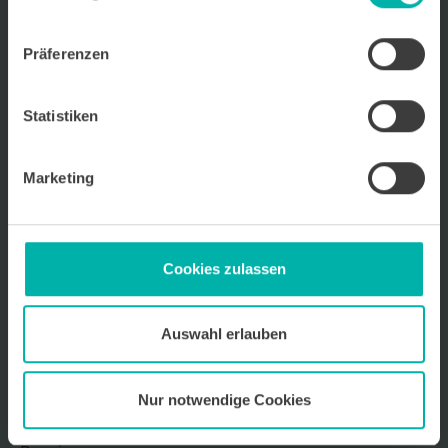
Wirtschafts
KRAFT
Präferenzen
Wir über uns
Kontakt
Ansprechpartner
Statistiken
Archiv für Unternehmensportraits
Impressum
Marketing
Datenschutz
Mediadaten 2026
Cookies zulassen
Auswahl erlauben
Sitemap
Startseite
Nur notwendige Cookies
Unternehmen
Kooperationspartner