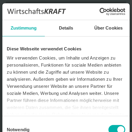
Datenverarbeitungshinweis*
Ich stimme zu, dass ich monatlich den kostenlosen Newsletter
WirtschaftsKRAFT der INFO - Das Magazin Pforzheim GmbH
Zustimmung
Details
Über Cookies
erhalte. Um die Inhalte des Newsletters besser auf meine
persönlichen Interessen auszurichten, stimme ich außerdem zu,
hierfür mein personenbezogenes Nutzungsverhalten des
Newsletters zu erfassen und auszuwerten. Der Newsletter enthält
Diese Webseite verwendet Cookies
begleitende Werbeinformationen zu Produkten und
Dienstleistungen lokal ansässiger Werbekunden. Ich kann meine
Wir verwenden Cookies, um Inhalte und Anzeigen zu
Einwilligung jederzeit kostenfrei für die Zukunft durch den in jedem
personalisieren, Funktionen für soziale Medien anbieten
Newsletter enthaltenen Abmeldelink oder per E-Mail an info@info-
pforzheim.de widerrufen. Meine E-Mail-Adresse wird ausschließlich
zu können und die Zugriffe auf unsere Website zu
zur Zustellung des Newsletters genutzt. Detaillierte Informationen
analysieren. Außerdem geben wir Informationen zu Ihrer
zum Umgang mit Ihren Daten und der von uns eingesetzten
Verwendung unserer Website an unsere Partner für
Newsletter-Software Cleverreach finden Sie in unserer
Datenschutzerklärung.
soziale Medien, Werbung und Analysen weiter. Unsere
Partner führen diese Informationen möglicherweise mit
weiteren Daten zusammen, die Sie ihnen bereitgestellt
haben oder die sie im Rahmen Ihrer Nutzung der Dienste
gesammelt haben.
Einwilligungsauswahl
Notwendig