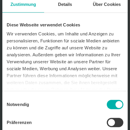
Zustimmung
Details
Über Cookies
Datenverarbeitungshinweis*
Ich stimme zu, dass ich monatlich den kostenlosen Newsletter
WirtschaftsKRAFT der INFO - Das Magazin Pforzheim GmbH
Diese Webseite verwendet Cookies
erhalte. Um die Inhalte des Newsletters besser auf meine
persönlichen Interessen auszurichten, stimme ich außerdem zu,
Wir verwenden Cookies, um Inhalte und Anzeigen zu
hierfür mein personenbezogenes Nutzungsverhalten des
personalisieren, Funktionen für soziale Medien anbieten
Newsletters zu erfassen und auszuwerten. Der Newsletter enthält
zu können und die Zugriffe auf unsere Website zu
begleitende Werbeinformationen zu Produkten und
Dienstleistungen lokal ansässiger Werbekunden. Ich kann meine
analysieren. Außerdem geben wir Informationen zu Ihrer
Einwilligung jederzeit kostenfrei für die Zukunft durch den in jedem
Verwendung unserer Website an unsere Partner für
Newsletter enthaltenen Abmeldelink oder per E-Mail an info@info-
soziale Medien, Werbung und Analysen weiter. Unsere
pforzheim.de widerrufen. Meine E-Mail-Adresse wird ausschließlich
zur Zustellung des Newsletters genutzt. Detaillierte Informationen
Partner führen diese Informationen möglicherweise mit
zum Umgang mit Ihren Daten und der von uns eingesetzten
weiteren Daten zusammen, die Sie ihnen bereitgestellt
Newsletter-Software Cleverreach finden Sie in unserer
haben oder die sie im Rahmen Ihrer Nutzung der Dienste
Datenschutzerklärung.
gesammelt haben.
Einwilligungsauswahl
Notwendig
Präferenzen