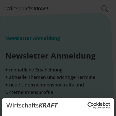
Wirtschafts
KRAFT
Newsletter Anmeldung
Newsletter Anmeldung
+ monatliche Erscheinung
+ aktuelle Themen und wichtige Termine
+ neue Unternehmensportraits und
Unternehmensprofile
E-Mail *