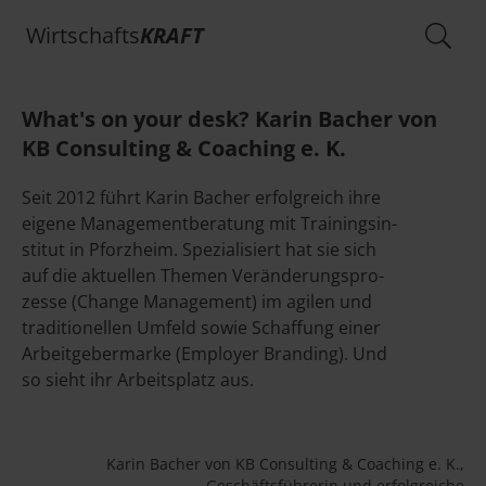
Wirtschafts
KRAFT
What's on your desk? Karin Bacher von
KB Consulting & Coaching e. K.
Seit 2012 führt Karin Bacher er­folg­reich ihre
ei­ge­ne Ma­nage­ment­be­ra­tung mit Trai­nings­in­
sti­tut in Pforz­heim. Spe­zia­li­siert hat sie sich
auf die ak­tu­el­len The­men Ver­än­de­rungs­pro­
zes­se (Chan­ge Ma­nage­ment) im agi­len und
tra­di­tio­nel­len Um­feld sowie Schaf­fung einer
Ar­beit­ge­ber­mar­ke (Em­ploy­er Bran­ding). Und
so sieht ihr Arbeitsplatz aus.
Karin Bacher von KB Consulting & Coaching e. K.,
Geschäftsführerin und erfolgreiche