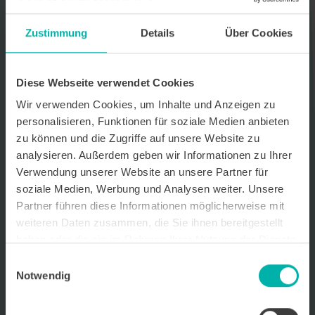
Datenverarbeitungshinweis*
Zustimmung
Details
Über Cookies
Ich stimme zu, dass ich monatlich den kostenlosen Newsletter
WirtschaftsKRAFT der INFO - Das Magazin Pforzheim GmbH
erhalte. Um die Inhalte des Newsletters besser auf meine
persönlichen Interessen auszurichten, stimme ich außerdem zu,
Diese Webseite verwendet Cookies
hierfür mein personenbezogenes Nutzungsverhalten des
Wir verwenden Cookies, um Inhalte und Anzeigen zu
Newsletters zu erfassen und auszuwerten. Der Newsletter enthält
begleitende Werbeinformationen zu Produkten und
personalisieren, Funktionen für soziale Medien anbieten
Dienstleistungen lokal ansässiger Werbekunden. Ich kann meine
zu können und die Zugriffe auf unsere Website zu
Einwilligung jederzeit kostenfrei für die Zukunft durch den in jedem
analysieren. Außerdem geben wir Informationen zu Ihrer
Newsletter enthaltenen Abmeldelink oder per E-Mail an info@info-
pforzheim.de widerrufen. Meine E-Mail-Adresse wird ausschließlich
Verwendung unserer Website an unsere Partner für
zur Zustellung des Newsletters genutzt. Detaillierte Informationen
soziale Medien, Werbung und Analysen weiter. Unsere
zum Umgang mit Ihren Daten und der von uns eingesetzten
Partner führen diese Informationen möglicherweise mit
Newsletter-Software Cleverreach finden Sie in unserer
Datenschutzerklärung.
weiteren Daten zusammen, die Sie ihnen bereitgestellt
haben oder die sie im Rahmen Ihrer Nutzung der Dienste
gesammelt haben.
Einwilligungsauswahl
Notwendig