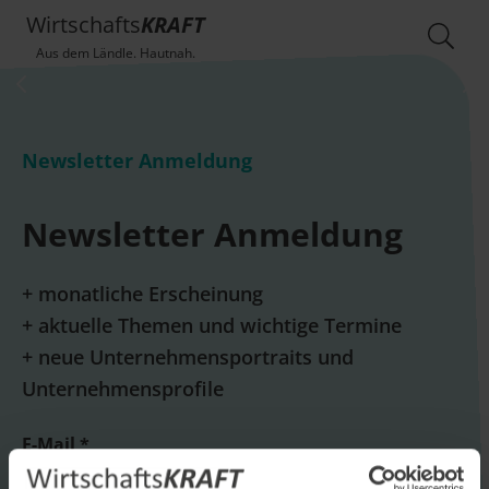
Wirtschafts
KRAFT
Aus dem Ländle. Hautnah.
Newsletter Anmeldung
Newsletter Anmeldung
+ monatliche Erscheinung
+ aktuelle Themen und wichtige Termine
+ neue Unternehmensportraits und
Unternehmensprofile
E-Mail *