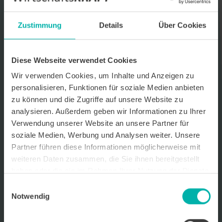
Datenverarbeitungshinweis*
Zustimmung
Details
Über Cookies
Ich stimme zu, dass ich monatlich den kostenlosen Newsletter
WirtschaftsKRAFT der INFO - Das Magazin Pforzheim GmbH
erhalte. Um die Inhalte des Newsletters besser auf meine
persönlichen Interessen auszurichten, stimme ich außerdem zu,
Diese Webseite verwendet Cookies
hierfür mein personenbezogenes Nutzungsverhalten des
Newsletters zu erfassen und auszuwerten. Der Newsletter enthält
Wir verwenden Cookies, um Inhalte und Anzeigen zu
begleitende Werbeinformationen zu Produkten und
personalisieren, Funktionen für soziale Medien anbieten
Dienstleistungen lokal ansässiger Werbekunden. Ich kann meine
zu können und die Zugriffe auf unsere Website zu
Einwilligung jederzeit kostenfrei für die Zukunft durch den in jedem
Newsletter enthaltenen Abmeldelink oder per E-Mail an info@info-
analysieren. Außerdem geben wir Informationen zu Ihrer
pforzheim.de widerrufen. Meine E-Mail-Adresse wird ausschließlich
Verwendung unserer Website an unsere Partner für
zur Zustellung des Newsletters genutzt. Detaillierte Informationen
soziale Medien, Werbung und Analysen weiter. Unsere
zum Umgang mit Ihren Daten und der von uns eingesetzten
Newsletter-Software Cleverreach finden Sie in unserer
Partner führen diese Informationen möglicherweise mit
Datenschutzerklärung.
weiteren Daten zusammen, die Sie ihnen bereitgestellt
haben oder die sie im Rahmen Ihrer Nutzung der Dienste
gesammelt haben.
Einwilligungsauswahl
Notwendig