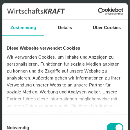
Datenverarbeitungshinweis*
Ich stimme zu, dass ich monatlich den kostenlosen Newsletter
WirtschaftsKRAFT der INFO - Das Magazin Pforzheim GmbH
Zustimmung
Details
Über Cookies
erhalte. Um die Inhalte des Newsletters besser auf meine
persönlichen Interessen auszurichten, stimme ich außerdem zu,
hierfür mein personenbezogenes Nutzungsverhalten des
Newsletters zu erfassen und auszuwerten. Der Newsletter enthält
Diese Webseite verwendet Cookies
begleitende Werbeinformationen zu Produkten und
Dienstleistungen lokal ansässiger Werbekunden. Ich kann meine
Wir verwenden Cookies, um Inhalte und Anzeigen zu
Einwilligung jederzeit kostenfrei für die Zukunft durch den in jedem
personalisieren, Funktionen für soziale Medien anbieten
Newsletter enthaltenen Abmeldelink oder per E-Mail an info@info-
pforzheim.de widerrufen. Meine E-Mail-Adresse wird ausschließlich
zu können und die Zugriffe auf unsere Website zu
zur Zustellung des Newsletters genutzt. Detaillierte Informationen
analysieren. Außerdem geben wir Informationen zu Ihrer
zum Umgang mit Ihren Daten und der von uns eingesetzten
Verwendung unserer Website an unsere Partner für
Newsletter-Software Cleverreach finden Sie in unserer
Datenschutzerklärung.
soziale Medien, Werbung und Analysen weiter. Unsere
Partner führen diese Informationen möglicherweise mit
weiteren Daten zusammen, die Sie ihnen bereitgestellt
haben oder die sie im Rahmen Ihrer Nutzung der Dienste
gesammelt haben.
Einwilligungsauswahl
Notwendig