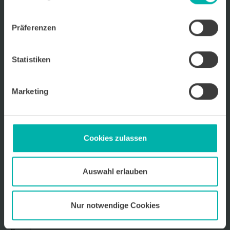
Wirtschafts
KRAFT
Präferenzen
Wir über uns
Kontakt
Ansprechpartner
Statistiken
Archiv für Unternehmensportraits
Impressum
Marketing
Datenschutz
Mediadaten 2026
Cookies zulassen
Auswahl erlauben
Sitemap
Startseite
Nur notwendige Cookies
Unternehmen
Kooperationspartner