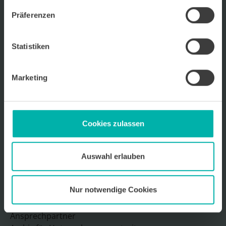
Wirtschafts
KRAFT
Präferenzen
Wir über uns
Kontakt
Statistiken
Ansprechpartner
Archiv für Unternehmensportraits
Marketing
Impressum
Datenschutz
Mediadaten 2026
Cookies zulassen
Auswahl erlauben
Sitemap
Nur notwendige Cookies
Wir über uns
Kontakt
Ansprechpartner