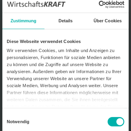
Datenverarbeitungshinweis*
Ich stimme zu, dass ich monatlich den kostenlosen Newsletter
Zustimmung
Details
Über Cookies
WirtschaftsKRAFT der INFO - Das Magazin Pforzheim GmbH
erhalte. Um die Inhalte des Newsletters besser auf meine
persönlichen Interessen auszurichten, stimme ich außerdem zu,
hierfür mein personenbezogenes Nutzungsverhalten des
Diese Webseite verwendet Cookies
Newsletters zu erfassen und auszuwerten. Der Newsletter enthält
begleitende Werbeinformationen zu Produkten und
Wir verwenden Cookies, um Inhalte und Anzeigen zu
Dienstleistungen lokal ansässiger Werbekunden. Ich kann meine
personalisieren, Funktionen für soziale Medien anbieten
Einwilligung jederzeit kostenfrei für die Zukunft durch den in jedem
zu können und die Zugriffe auf unsere Website zu
Newsletter enthaltenen Abmeldelink oder per E-Mail an info@info-
pforzheim.de widerrufen. Meine E-Mail-Adresse wird ausschließlich
analysieren. Außerdem geben wir Informationen zu Ihrer
zur Zustellung des Newsletters genutzt. Detaillierte Informationen
Verwendung unserer Website an unsere Partner für
zum Umgang mit Ihren Daten und der von uns eingesetzten
soziale Medien, Werbung und Analysen weiter. Unsere
Newsletter-Software Cleverreach finden Sie in unserer
Datenschutzerklärung.
Partner führen diese Informationen möglicherweise mit
weiteren Daten zusammen, die Sie ihnen bereitgestellt
haben oder die sie im Rahmen Ihrer Nutzung der Dienste
gesammelt haben.
Einwilligungsauswahl
Notwendig