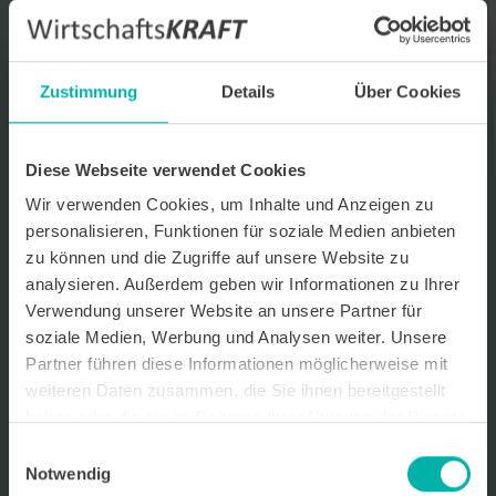
Datenverarbeitungshinweis*
Ich stimme zu, dass ich monatlich den kostenlosen Newsletter
WirtschaftsKRAFT der INFO - Das Magazin Pforzheim GmbH
Zustimmung
Details
Über Cookies
erhalte. Um die Inhalte des Newsletters besser auf meine
persönlichen Interessen auszurichten, stimme ich außerdem zu,
hierfür mein personenbezogenes Nutzungsverhalten des
Newsletters zu erfassen und auszuwerten. Der Newsletter enthält
Diese Webseite verwendet Cookies
begleitende Werbeinformationen zu Produkten und
Wir verwenden Cookies, um Inhalte und Anzeigen zu
Dienstleistungen lokal ansässiger Werbekunden. Ich kann meine
Einwilligung jederzeit kostenfrei für die Zukunft durch den in jedem
personalisieren, Funktionen für soziale Medien anbieten
Newsletter enthaltenen Abmeldelink oder per E-Mail an info@info-
zu können und die Zugriffe auf unsere Website zu
pforzheim.de widerrufen. Meine E-Mail-Adresse wird ausschließlich
analysieren. Außerdem geben wir Informationen zu Ihrer
zur Zustellung des Newsletters genutzt. Detaillierte Informationen
zum Umgang mit Ihren Daten und der von uns eingesetzten
Verwendung unserer Website an unsere Partner für
Newsletter-Software Cleverreach finden Sie in unserer
soziale Medien, Werbung und Analysen weiter. Unsere
Datenschutzerklärung.
Partner führen diese Informationen möglicherweise mit
weiteren Daten zusammen, die Sie ihnen bereitgestellt
haben oder die sie im Rahmen Ihrer Nutzung der Dienste
gesammelt haben.
Einwilligungsauswahl
Notwendig