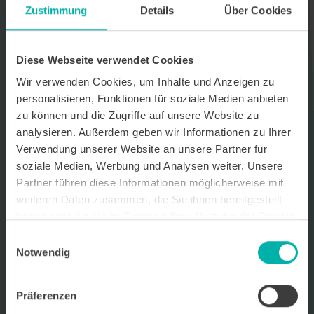
Zustimmung
Details
Über Cookies
Datenverarbeitungshinweis*
Ich stimme zu, dass ich monatlich den kostenlosen Newsletter
WirtschaftsKRAFT der INFO - Das Magazin Pforzheim GmbH
Diese Webseite verwendet Cookies
erhalte. Um die Inhalte des Newsletters besser auf meine
persönlichen Interessen auszurichten, stimme ich außerdem zu,
Wir verwenden Cookies, um Inhalte und Anzeigen zu
hierfür mein personenbezogenes Nutzungsverhalten des
personalisieren, Funktionen für soziale Medien anbieten
Newsletters zu erfassen und auszuwerten. Der Newsletter enthält
zu können und die Zugriffe auf unsere Website zu
begleitende Werbeinformationen zu Produkten und
Dienstleistungen lokal ansässiger Werbekunden. Ich kann meine
analysieren. Außerdem geben wir Informationen zu Ihrer
Einwilligung jederzeit kostenfrei für die Zukunft durch den in jedem
Verwendung unserer Website an unsere Partner für
Newsletter enthaltenen Abmeldelink oder per E-Mail an info@info-
soziale Medien, Werbung und Analysen weiter. Unsere
pforzheim.de widerrufen. Meine E-Mail-Adresse wird ausschließlich
zur Zustellung des Newsletters genutzt. Detaillierte Informationen
Partner führen diese Informationen möglicherweise mit
zum Umgang mit Ihren Daten und der von uns eingesetzten
weiteren Daten zusammen, die Sie ihnen bereitgestellt
Newsletter-Software Cleverreach finden Sie in unserer
haben oder die sie im Rahmen Ihrer Nutzung der Dienste
Datenschutzerklärung.
gesammelt haben.
Einwilligungsauswahl
Notwendig
Präferenzen