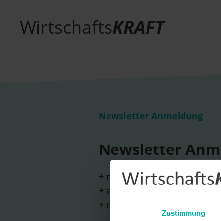
Wirtschafts
KRAFT
Newsletter Anmeldung
Newsletter Anm
+ monatliche Erscheinung
+ aktuelle Themen und wicht
+ neue Unternehmensportrai
Zustimmung