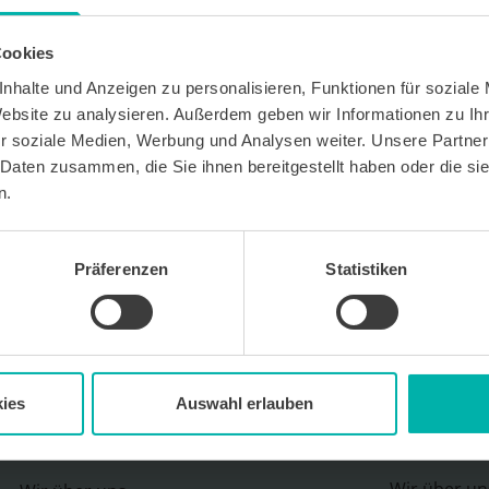
Cookies
nhalte und Anzeigen zu personalisieren, Funktionen für soziale
Website zu analysieren. Außerdem geben wir Informationen zu I
r soziale Medien, Werbung und Analysen weiter. Unsere Partner
 kostenlosen Newsletter WirtschaftsKRAFT der INFO -
 Daten zusammen, die Sie ihnen bereitgestellt haben oder die s
Um die Inhalte des Newsletters besser auf meine
 stimme ich außerdem zu, hierfür mein
n.
 des Newsletters zu erfassen und auszuwerten.
erbeinformationen zu Produkten und
bekunden. Ich kann meine Einwilligung jederzeit
in jedem Newsletter enthaltenen Abmeldelink oder
Präferenzen
Statistiken
widerrufen. Meine E-Mail-Adresse wird
letters genutzt. Detaillierte Informationen zum
ns eingesetzten Newsletter-Software Cleverreach
ärung.
ies
Auswahl erlauben
Wirtschafts
KRAFT
Sitemap