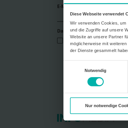
E-Mail *
Diese Webseite verwendet 
Wir verwenden Cookies, um I
und die Zugriffe auf unsere 
Datenverarbeitungshinweis*
Website an unsere Partner fü
Ich stimme zu, dass ich monatlich den
möglicherweise mit weiteren
Das Magazin Pforzheim GmbH erhalte. 
persönlichen Interessen auszurichten,
der Dienste gesammelt habe
personenbezogenes Nutzungsverhalten
Der Newsletter enthält begleitende W
Einwilligungsauswahl
Dienstleistungen lokal ansässiger Wer
kostenfrei für die Zukunft durch den 
Notwendig
per E-Mail an info@info-pforzheim.de 
ausschließlich zur Zustellung des News
Umgang mit Ihren Daten und der von u
finden Sie in unserer Datenschutzerkl
Nur notwendige Cook