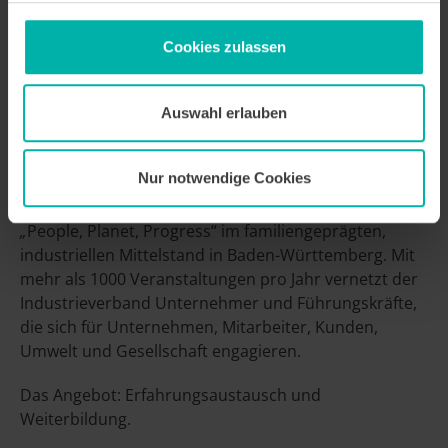
Cookies zulassen
Das Finale der wvib-Jahreshauptversammlung im Kurhaus:
Der Gala-Abend mit Showacts und Kabarett sowie der
Baden-Baden-Vorstellung durch den neuen
Oberbürgermeister Dietmar Späth. ©GerdLache
Auswahl erlauben
Die wvib Schwarzwald AG
Nur notwendige Cookies
… ist nach eigenen Angaben eine Plattform für
„
People, Planet, Progress“ im familiengeprägten,
industriellen Mittelstand in Baden-Württemberg. Mit
mehr als 1000 Veranstaltungen pro Jahr vernetzt der
Industrieverband Unternehmer und Führungskräfte,
die sich für Unternehmen, Mitarbeiter, Kunden,
Umwelt und Gesellschaft engagieren.
Das Angebot: Erfahrungsaustausch und
Weiterbildung.