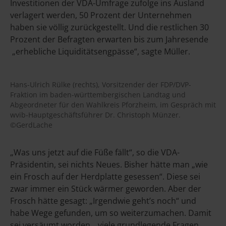
Investitionen der VDA-Umfrage zufolge ins Ausland
verlagert werden, 50 Prozent der Unternehmen
haben sie völlig zurückgestellt. Und die restlichen 30
Prozent der Befragten erwarten bis zum Jahresende
„erhebliche Liquiditätsengpässe“, sagte Müller.
Hans-Ulrich Rülke (rechts), Vorsitzender der FDP/DVP-
Fraktion im baden-württembergischen Landtag und
Abgeordneter für den Wahlkreis Pforzheim, im Gespräch mit
wvib-Hauptgeschäftsführer Dr. Christoph Münzer.
©GerdLache
„Was uns jetzt auf die Füße fällt“, so die VDA-
Präsidentin, sei nichts Neues. Bisher hätte man „wie
ein Frosch auf der Herdplatte gesessen“. Diese sei
zwar immer ein Stück wärmer geworden. Aber der
Frosch hätte gesagt: „Irgendwie geht’s noch“ und
habe Wege gefunden, um so weiterzumachen. Damit
sei versäumt worden, „viele grundlegende Fragen