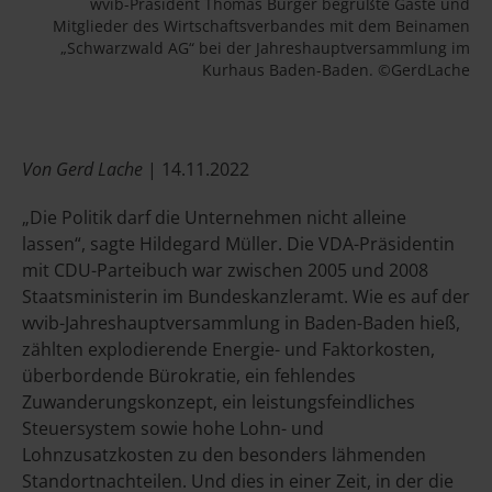
wvib-Präsident Thomas Burger begrüßte Gäste und
Mitglieder des Wirtschaftsverbandes mit dem Beinamen
„Schwarzwald AG“ bei der Jahreshauptversammlung im
Kurhaus Baden-Baden. ©GerdLache
Von Gerd Lache
| 14.11.2022
„Die Politik darf die Unternehmen nicht alleine
lassen“, sagte Hildegard Müller. Die VDA-Präsidentin
mit CDU-Parteibuch war zwischen 2005 und 2008
Staatsministerin im Bundeskanzleramt. Wie es auf der
wvib-Jahreshauptversammlung in Baden-Baden hieß,
zählten explodierende Energie- und Faktorkosten,
überbordende Bürokratie, ein fehlendes
Zuwanderungskonzept, ein leistungsfeindliches
Steuersystem sowie hohe Lohn- und
Lohnzusatzkosten zu den besonders lähmenden
Standortnachteilen. Und dies in einer Zeit, in der die