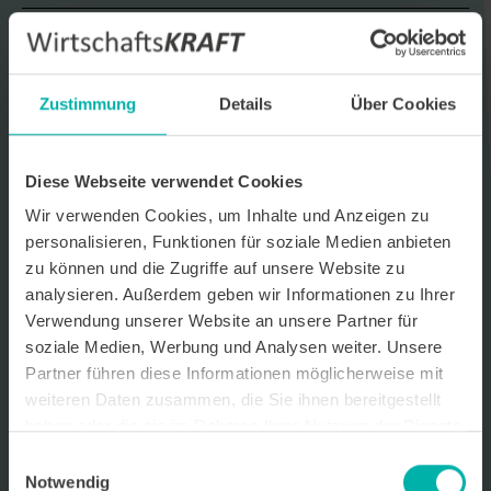
Datenverarbeitungshinweis*
Ich stimme zu, dass ich monatlich den kostenlosen Newsletter
WirtschaftsKRAFT der INFO - Das Magazin Pforzheim GmbH
Zustimmung
Details
Über Cookies
erhalte. Um die Inhalte des Newsletters besser auf meine
persönlichen Interessen auszurichten, stimme ich außerdem zu,
hierfür mein personenbezogenes Nutzungsverhalten des
Newsletters zu erfassen und auszuwerten. Der Newsletter enthält
Diese Webseite verwendet Cookies
begleitende Werbeinformationen zu Produkten und
Dienstleistungen lokal ansässiger Werbekunden. Ich kann meine
Wir verwenden Cookies, um Inhalte und Anzeigen zu
Einwilligung jederzeit kostenfrei für die Zukunft durch den in jedem
personalisieren, Funktionen für soziale Medien anbieten
Newsletter enthaltenen Abmeldelink oder per E-Mail an info@info-
pforzheim.de widerrufen. Meine E-Mail-Adresse wird ausschließlich
zu können und die Zugriffe auf unsere Website zu
zur Zustellung des Newsletters genutzt. Detaillierte Informationen
analysieren. Außerdem geben wir Informationen zu Ihrer
zum Umgang mit Ihren Daten und der von uns eingesetzten
Verwendung unserer Website an unsere Partner für
Newsletter-Software Cleverreach finden Sie in unserer
Datenschutzerklärung.
soziale Medien, Werbung und Analysen weiter. Unsere
Partner führen diese Informationen möglicherweise mit
weiteren Daten zusammen, die Sie ihnen bereitgestellt
haben oder die sie im Rahmen Ihrer Nutzung der Dienste
gesammelt haben.
Einwilligungsauswahl
Notwendig