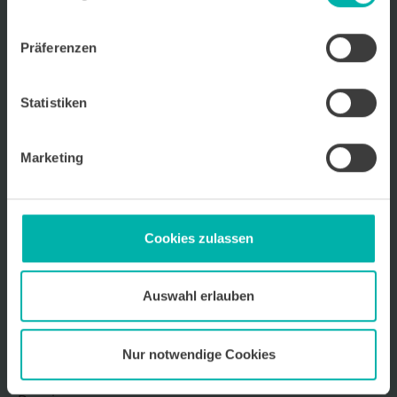
Wirtschafts
KRAFT
Präferenzen
Wir über uns
Kontakt
Ansprechpartner
Statistiken
Archiv für Unternehmensportraits
Impressum
Marketing
Datenschutz
Mediadaten 2026
Cookies zulassen
Auswahl erlauben
Sitemap
Startseite
Nur notwendige Cookies
Unternehmen
Kooperationspartner