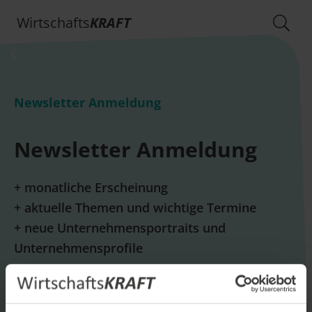
Wirtschafts
KRAFT
Newsletter Anmeldung
Newsletter Anmeldung
+ monatliche Erscheinung
+ aktuelle Themen und wichtige Termine
+ neue Unternehmensportraits und
Unternehmensprofile
E-Mail *