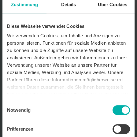
Zustimmung
Details
Über Cookies
Datenverarbeitungshinweis*
Ich stimme zu, dass ich monatlich den kostenlosen Newsletter
WirtschaftsKRAFT der INFO - Das Magazin Pforzheim GmbH
Diese Webseite verwendet Cookies
erhalte. Um die Inhalte des Newsletters besser auf meine
persönlichen Interessen auszurichten, stimme ich außerdem zu,
Wir verwenden Cookies, um Inhalte und Anzeigen zu
hierfür mein personenbezogenes Nutzungsverhalten des
personalisieren, Funktionen für soziale Medien anbieten
Newsletters zu erfassen und auszuwerten. Der Newsletter enthält
zu können und die Zugriffe auf unsere Website zu
begleitende Werbeinformationen zu Produkten und
Dienstleistungen lokal ansässiger Werbekunden. Ich kann meine
analysieren. Außerdem geben wir Informationen zu Ihrer
Einwilligung jederzeit kostenfrei für die Zukunft durch den in jedem
Verwendung unserer Website an unsere Partner für
Newsletter enthaltenen Abmeldelink oder per E-Mail an info@info-
soziale Medien, Werbung und Analysen weiter. Unsere
pforzheim.de widerrufen. Meine E-Mail-Adresse wird ausschließlich
zur Zustellung des Newsletters genutzt. Detaillierte Informationen
Partner führen diese Informationen möglicherweise mit
zum Umgang mit Ihren Daten und der von uns eingesetzten
weiteren Daten zusammen, die Sie ihnen bereitgestellt
Newsletter-Software Cleverreach finden Sie in unserer
haben oder die sie im Rahmen Ihrer Nutzung der Dienste
Datenschutzerklärung.
gesammelt haben.
Einwilligungsauswahl
Notwendig
Präferenzen