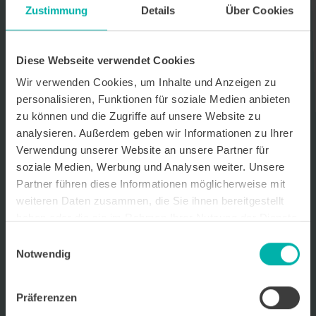
Zustimmung
Details
Über Cookies
Datenverarbeitungshinweis*
Ich stimme zu, dass ich monatlich den kostenlosen Newsletter
WirtschaftsKRAFT der INFO - Das Magazin Pforzheim GmbH
Diese Webseite verwendet Cookies
erhalte. Um die Inhalte des Newsletters besser auf meine
persönlichen Interessen auszurichten, stimme ich außerdem zu,
Wir verwenden Cookies, um Inhalte und Anzeigen zu
hierfür mein personenbezogenes Nutzungsverhalten des
personalisieren, Funktionen für soziale Medien anbieten
Newsletters zu erfassen und auszuwerten. Der Newsletter enthält
zu können und die Zugriffe auf unsere Website zu
begleitende Werbeinformationen zu Produkten und
Dienstleistungen lokal ansässiger Werbekunden. Ich kann meine
analysieren. Außerdem geben wir Informationen zu Ihrer
Einwilligung jederzeit kostenfrei für die Zukunft durch den in jedem
Verwendung unserer Website an unsere Partner für
Newsletter enthaltenen Abmeldelink oder per E-Mail an info@info-
soziale Medien, Werbung und Analysen weiter. Unsere
pforzheim.de widerrufen. Meine E-Mail-Adresse wird ausschließlich
zur Zustellung des Newsletters genutzt. Detaillierte Informationen
Partner führen diese Informationen möglicherweise mit
zum Umgang mit Ihren Daten und der von uns eingesetzten
weiteren Daten zusammen, die Sie ihnen bereitgestellt
Newsletter-Software Cleverreach finden Sie in unserer
haben oder die sie im Rahmen Ihrer Nutzung der Dienste
Datenschutzerklärung.
gesammelt haben.
Einwilligungsauswahl
Notwendig
Präferenzen