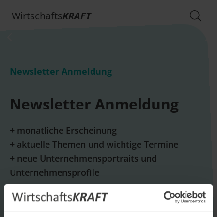
Wirtschafts
KRAFT
Newsletter Anmeldung
Newsletter Anmeldung
+ monatliche Erscheinung
+ aktuelle Themen und wichtige Termine
+ neue Unternehmensportraits und
Unternehmensprofile
E-Mail *