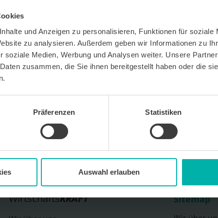
Cookies
nhalte und Anzeigen zu personalisieren, Funktionen für soziale
Website zu analysieren. Außerdem geben wir Informationen zu I
r soziale Medien, Werbung und Analysen weiter. Unsere Partner
 Daten zusammen, die Sie ihnen bereitgestellt haben oder die s
 kostenlosen Newsletter WirtschaftsKRAFT der INFO -
Um die Inhalte des Newsletters besser auf meine
n.
 stimme ich außerdem zu, hierfür mein
 des Newsletters zu erfassen und auszuwerten.
erbeinformationen zu Produkten und
bekunden. Ich kann meine Einwilligung jederzeit
Präferenzen
Statistiken
in jedem Newsletter enthaltenen Abmeldelink oder
widerrufen. Meine E-Mail-Adresse wird
letters genutzt. Detaillierte Informationen zum
ns eingesetzten Newsletter-Software Cleverreach
ärung.
ies
Auswahl erlauben
Wirtschafts
KRAFT
Sitemap