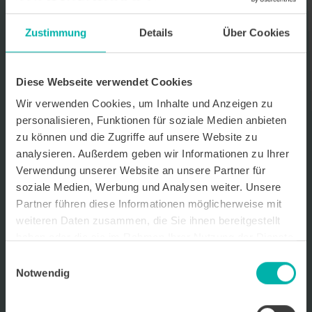
Datenverarbeitungshinweis*
Zustimmung
Details
Über Cookies
Ich stimme zu, dass ich monatlich den kostenlosen Newsletter
WirtschaftsKRAFT der INFO - Das Magazin Pforzheim GmbH
erhalte. Um die Inhalte des Newsletters besser auf meine
persönlichen Interessen auszurichten, stimme ich außerdem zu,
Diese Webseite verwendet Cookies
hierfür mein personenbezogenes Nutzungsverhalten des
Wir verwenden Cookies, um Inhalte und Anzeigen zu
Newsletters zu erfassen und auszuwerten. Der Newsletter enthält
begleitende Werbeinformationen zu Produkten und
personalisieren, Funktionen für soziale Medien anbieten
Dienstleistungen lokal ansässiger Werbekunden. Ich kann meine
zu können und die Zugriffe auf unsere Website zu
Einwilligung jederzeit kostenfrei für die Zukunft durch den in jedem
analysieren. Außerdem geben wir Informationen zu Ihrer
Newsletter enthaltenen Abmeldelink oder per E-Mail an info@info-
pforzheim.de widerrufen. Meine E-Mail-Adresse wird ausschließlich
Verwendung unserer Website an unsere Partner für
zur Zustellung des Newsletters genutzt. Detaillierte Informationen
soziale Medien, Werbung und Analysen weiter. Unsere
zum Umgang mit Ihren Daten und der von uns eingesetzten
Partner führen diese Informationen möglicherweise mit
Newsletter-Software Cleverreach finden Sie in unserer
Datenschutzerklärung.
weiteren Daten zusammen, die Sie ihnen bereitgestellt
haben oder die sie im Rahmen Ihrer Nutzung der Dienste
gesammelt haben.
Einwilligungsauswahl
Notwendig