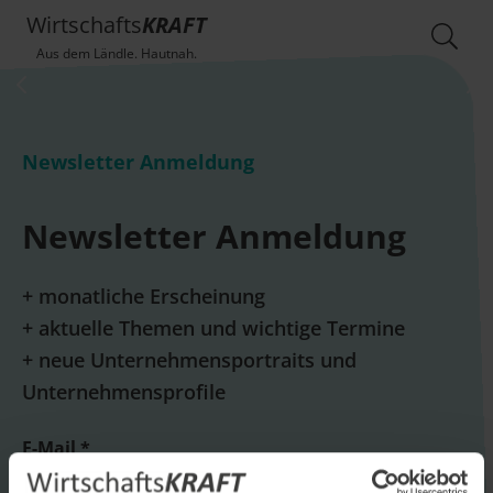
Wirtschafts
KRAFT
Aus dem Ländle. Hautnah.
Newsletter Anmeldung
Newsletter Anmeldung
+ monatliche Erscheinung
+ aktuelle Themen und wichtige Termine
+ neue Unternehmensportraits und
Unternehmensprofile
E-Mail *