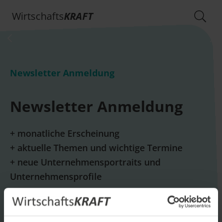
Wirtschafts
KRAFT
Newsletter Anmeldung
Newsletter Anmeldung
+ monatliche Erscheinung
+ aktuelle Themen und wichtige Termine
+ neue Unternehmensportraits und
Unternehmensprofile
E-Mail *