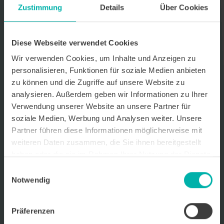
Zustimmung
Details
Über Cookies
Datenverarbeitungshinweis*
Ich stimme zu, dass ich monatlich den kostenlosen Newsletter
WirtschaftsKRAFT der INFO - Das Magazin Pforzheim GmbH
Diese Webseite verwendet Cookies
erhalte. Um die Inhalte des Newsletters besser auf meine
persönlichen Interessen auszurichten, stimme ich außerdem zu,
Wir verwenden Cookies, um Inhalte und Anzeigen zu
hierfür mein personenbezogenes Nutzungsverhalten des
personalisieren, Funktionen für soziale Medien anbieten
Newsletters zu erfassen und auszuwerten. Der Newsletter enthält
zu können und die Zugriffe auf unsere Website zu
begleitende Werbeinformationen zu Produkten und
Dienstleistungen lokal ansässiger Werbekunden. Ich kann meine
analysieren. Außerdem geben wir Informationen zu Ihrer
Einwilligung jederzeit kostenfrei für die Zukunft durch den in jedem
Verwendung unserer Website an unsere Partner für
Newsletter enthaltenen Abmeldelink oder per E-Mail an info@info-
soziale Medien, Werbung und Analysen weiter. Unsere
pforzheim.de widerrufen. Meine E-Mail-Adresse wird ausschließlich
zur Zustellung des Newsletters genutzt. Detaillierte Informationen
Partner führen diese Informationen möglicherweise mit
zum Umgang mit Ihren Daten und der von uns eingesetzten
weiteren Daten zusammen, die Sie ihnen bereitgestellt
Newsletter-Software Cleverreach finden Sie in unserer
haben oder die sie im Rahmen Ihrer Nutzung der Dienste
Datenschutzerklärung.
gesammelt haben.
Einwilligungsauswahl
Notwendig
Präferenzen