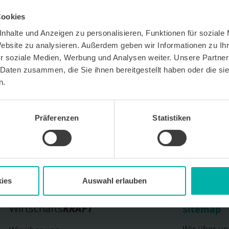
Cookies
nhalte und Anzeigen zu personalisieren, Funktionen für soziale
Website zu analysieren. Außerdem geben wir Informationen zu I
r soziale Medien, Werbung und Analysen weiter. Unsere Partner
 Daten zusammen, die Sie ihnen bereitgestellt haben oder die s
 kostenlosen Newsletter WirtschaftsKRAFT der INFO -
Um die Inhalte des Newsletters besser auf meine
n.
 stimme ich außerdem zu, hierfür mein
 des Newsletters zu erfassen und auszuwerten.
erbeinformationen zu Produkten und
bekunden. Ich kann meine Einwilligung jederzeit
Präferenzen
Statistiken
in jedem Newsletter enthaltenen Abmeldelink oder
widerrufen. Meine E-Mail-Adresse wird
letters genutzt. Detaillierte Informationen zum
ns eingesetzten Newsletter-Software Cleverreach
ärung.
ies
Auswahl erlauben
Wirtschafts
KRAFT
Sitemap