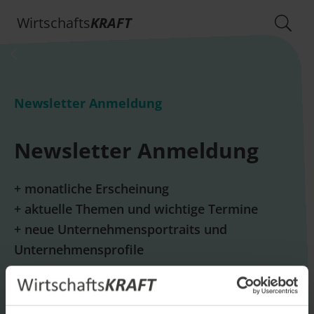
Wirtschafts
KRAFT
Newsletter Anmeldung
Newsletter Anmeldung
+ monatliche Erscheinung
+ aktuelle Themen und wichtige Termine
+ neue Unternehmensportraits und
Unternehmensprofile
E-Mail *