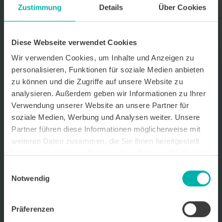
Zustimmung
Details
Über Cookies
Datenverarbeitungshinweis*
Ich stimme zu, dass ich monatlich den kostenlosen Newsletter
WirtschaftsKRAFT der INFO - Das Magazin Pforzheim GmbH
Diese Webseite verwendet Cookies
erhalte. Um die Inhalte des Newsletters besser auf meine
persönlichen Interessen auszurichten, stimme ich außerdem zu,
Wir verwenden Cookies, um Inhalte und Anzeigen zu
hierfür mein personenbezogenes Nutzungsverhalten des
personalisieren, Funktionen für soziale Medien anbieten
Newsletters zu erfassen und auszuwerten. Der Newsletter enthält
zu können und die Zugriffe auf unsere Website zu
begleitende Werbeinformationen zu Produkten und
Dienstleistungen lokal ansässiger Werbekunden. Ich kann meine
analysieren. Außerdem geben wir Informationen zu Ihrer
Einwilligung jederzeit kostenfrei für die Zukunft durch den in jedem
Verwendung unserer Website an unsere Partner für
Newsletter enthaltenen Abmeldelink oder per E-Mail an info@info-
soziale Medien, Werbung und Analysen weiter. Unsere
pforzheim.de widerrufen. Meine E-Mail-Adresse wird ausschließlich
zur Zustellung des Newsletters genutzt. Detaillierte Informationen
Partner führen diese Informationen möglicherweise mit
zum Umgang mit Ihren Daten und der von uns eingesetzten
weiteren Daten zusammen, die Sie ihnen bereitgestellt
Newsletter-Software Cleverreach finden Sie in unserer
haben oder die sie im Rahmen Ihrer Nutzung der Dienste
Datenschutzerklärung.
gesammelt haben.
Einwilligungsauswahl
Notwendig
Präferenzen