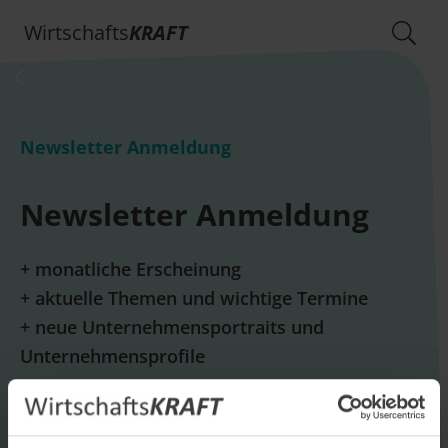
Wirtschafts
KRAFT
Newsletter Anmeldung
Newsletter Anmeldung
+ monatliche Erscheinung
+ aktuelle Themen und wichtige Termine
+ neue Unternehmensportraits und
Unternehmensprofile
E-Mail *