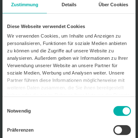
Zustimmung
Details
Über Cookies
Datenverarbeitungshinweis*
Ich stimme zu, dass ich monatlich den kostenlosen Newsletter
WirtschaftsKRAFT der INFO - Das Magazin Pforzheim GmbH
Diese Webseite verwendet Cookies
erhalte. Um die Inhalte des Newsletters besser auf meine
persönlichen Interessen auszurichten, stimme ich außerdem zu,
Wir verwenden Cookies, um Inhalte und Anzeigen zu
hierfür mein personenbezogenes Nutzungsverhalten des
personalisieren, Funktionen für soziale Medien anbieten
Newsletters zu erfassen und auszuwerten. Der Newsletter enthält
zu können und die Zugriffe auf unsere Website zu
begleitende Werbeinformationen zu Produkten und
Dienstleistungen lokal ansässiger Werbekunden. Ich kann meine
analysieren. Außerdem geben wir Informationen zu Ihrer
Einwilligung jederzeit kostenfrei für die Zukunft durch den in jedem
Verwendung unserer Website an unsere Partner für
Newsletter enthaltenen Abmeldelink oder per E-Mail an info@info-
soziale Medien, Werbung und Analysen weiter. Unsere
pforzheim.de widerrufen. Meine E-Mail-Adresse wird ausschließlich
zur Zustellung des Newsletters genutzt. Detaillierte Informationen
Partner führen diese Informationen möglicherweise mit
zum Umgang mit Ihren Daten und der von uns eingesetzten
weiteren Daten zusammen, die Sie ihnen bereitgestellt
Newsletter-Software Cleverreach finden Sie in unserer
haben oder die sie im Rahmen Ihrer Nutzung der Dienste
Datenschutzerklärung.
gesammelt haben.
Einwilligungsauswahl
Notwendig
Präferenzen