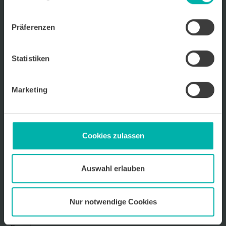
Wirtschafts
KRAFT
Präferenzen
Wir über uns
Kontakt
Ansprechpartner
Statistiken
Archiv für Unternehmensportraits
Impressum
Marketing
Datenschutz
Mediadaten 2026
Cookies zulassen
Auswahl erlauben
Sitemap
Startseite
Nur notwendige Cookies
Unternehmen
Kooperationspartner