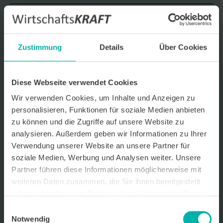
Datenverarbeitungshinweis*
Ich stimme zu, dass ich monatlich den kostenlosen Newsletter
WirtschaftsKRAFT der INFO - Das Magazin Pforzheim GmbH
Zustimmung
Details
Über Cookies
erhalte. Um die Inhalte des Newsletters besser auf meine
persönlichen Interessen auszurichten, stimme ich außerdem zu,
hierfür mein personenbezogenes Nutzungsverhalten des
Newsletters zu erfassen und auszuwerten. Der Newsletter enthält
Diese Webseite verwendet Cookies
begleitende Werbeinformationen zu Produkten und
Dienstleistungen lokal ansässiger Werbekunden. Ich kann meine
Wir verwenden Cookies, um Inhalte und Anzeigen zu
Einwilligung jederzeit kostenfrei für die Zukunft durch den in jedem
personalisieren, Funktionen für soziale Medien anbieten
Newsletter enthaltenen Abmeldelink oder per E-Mail an info@info-
pforzheim.de widerrufen. Meine E-Mail-Adresse wird ausschließlich
zu können und die Zugriffe auf unsere Website zu
zur Zustellung des Newsletters genutzt. Detaillierte Informationen
analysieren. Außerdem geben wir Informationen zu Ihrer
zum Umgang mit Ihren Daten und der von uns eingesetzten
Verwendung unserer Website an unsere Partner für
Newsletter-Software Cleverreach finden Sie in unserer
Datenschutzerklärung.
soziale Medien, Werbung und Analysen weiter. Unsere
Partner führen diese Informationen möglicherweise mit
weiteren Daten zusammen, die Sie ihnen bereitgestellt
haben oder die sie im Rahmen Ihrer Nutzung der Dienste
gesammelt haben.
Einwilligungsauswahl
Notwendig