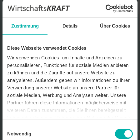
Datenverarbeitungshinweis*
Ich stimme zu, dass ich monatlich den kostenlosen Newsletter
WirtschaftsKRAFT der INFO - Das Magazin Pforzheim GmbH
Zustimmung
Details
Über Cookies
erhalte. Um die Inhalte des Newsletters besser auf meine
persönlichen Interessen auszurichten, stimme ich außerdem zu,
hierfür mein personenbezogenes Nutzungsverhalten des
Newsletters zu erfassen und auszuwerten. Der Newsletter enthält
Diese Webseite verwendet Cookies
begleitende Werbeinformationen zu Produkten und
Wir verwenden Cookies, um Inhalte und Anzeigen zu
Dienstleistungen lokal ansässiger Werbekunden. Ich kann meine
Einwilligung jederzeit kostenfrei für die Zukunft durch den in jedem
personalisieren, Funktionen für soziale Medien anbieten
Newsletter enthaltenen Abmeldelink oder per E-Mail an info@info-
zu können und die Zugriffe auf unsere Website zu
pforzheim.de widerrufen. Meine E-Mail-Adresse wird ausschließlich
analysieren. Außerdem geben wir Informationen zu Ihrer
zur Zustellung des Newsletters genutzt. Detaillierte Informationen
zum Umgang mit Ihren Daten und der von uns eingesetzten
Verwendung unserer Website an unsere Partner für
Newsletter-Software Cleverreach finden Sie in unserer
soziale Medien, Werbung und Analysen weiter. Unsere
Datenschutzerklärung.
Partner führen diese Informationen möglicherweise mit
weiteren Daten zusammen, die Sie ihnen bereitgestellt
haben oder die sie im Rahmen Ihrer Nutzung der Dienste
gesammelt haben.
Einwilligungsauswahl
Notwendig