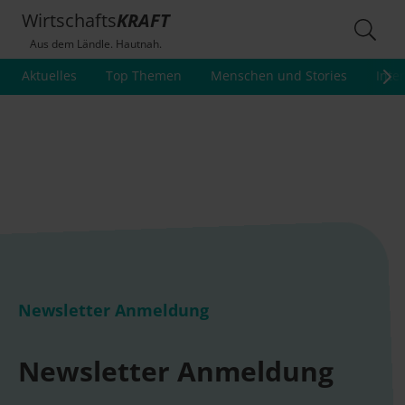
Wirtschafts
KRAFT
Aus dem Ländle. Hautnah.
Aktuelles
Top Themen
Menschen und Stories
Inte
Newsletter Anmeldung
Newsletter Anmeldung