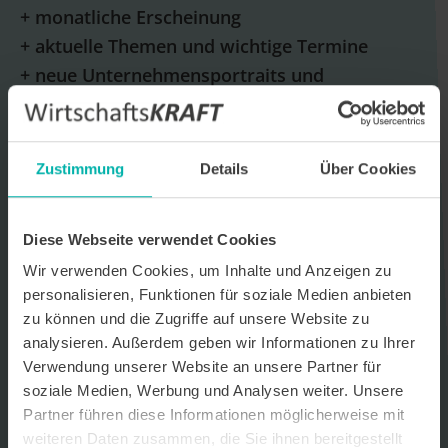
+ monatliche Erscheinung
+ aktuelle Themen und wichtige Termine
+ neue Unternehmensportraits und
Unternehmensprofile
E-Mail *
Zustimmung
Details
Über Cookies
Datenverarbeitungshinweis*
Diese Webseite verwendet Cookies
Ich stimme zu, dass ich monatlich den kostenlosen Newsletter
Wir verwenden Cookies, um Inhalte und Anzeigen zu
WirtschaftsKRAFT der INFO - Das Magazin Pforzheim GmbH
erhalte. Um die Inhalte des Newsletters besser auf meine
personalisieren, Funktionen für soziale Medien anbieten
persönlichen Interessen auszurichten, stimme ich außerdem zu,
zu können und die Zugriffe auf unsere Website zu
hierfür mein personenbezogenes Nutzungsverhalten des
analysieren. Außerdem geben wir Informationen zu Ihrer
Newsletters zu erfassen und auszuwerten. Der Newsletter enthält
begleitende Werbeinformationen zu Produkten und
Verwendung unserer Website an unsere Partner für
Dienstleistungen lokal ansässiger Werbekunden. Ich kann meine
soziale Medien, Werbung und Analysen weiter. Unsere
Einwilligung jederzeit kostenfrei für die Zukunft durch den in jedem
Partner führen diese Informationen möglicherweise mit
Newsletter enthaltenen Abmeldelink oder per E-Mail an info@info-
pforzheim.de widerrufen. Meine E-Mail-Adresse wird ausschließlich
weiteren Daten zusammen, die Sie ihnen bereitgestellt