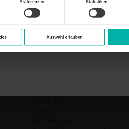
Präferenzen
Statistiken
 kostenlosen Newsletter WirtschaftsKRAFT der INFO -
Um die Inhalte des Newsletters besser auf meine
 stimme ich außerdem zu, hierfür mein
 des Newsletters zu erfassen und auszuwerten.
erbeinformationen zu Produkten und
ies
Auswahl erlauben
bekunden. Ich kann meine Einwilligung jederzeit
in jedem Newsletter enthaltenen Abmeldelink oder
widerrufen. Meine E-Mail-Adresse wird
letters genutzt. Detaillierte Informationen zum
ns eingesetzten Newsletter-Software Cleverreach
ärung.
Wirtschafts
KRAFT
Wir über uns
Kontakt
Ansprechpartner