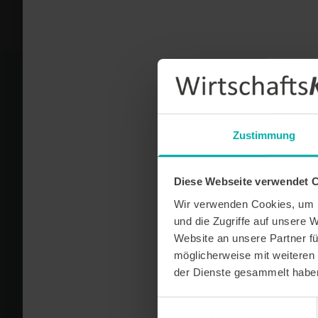
Newsletter Anmeldung
Zustimmung
Newsletter Anm
Diese Webseite verwendet 
+ monatliche Erscheinung
+ aktuelle Themen und wicht
Wir verwenden Cookies, um I
und die Zugriffe auf unsere 
+ neue Unternehmensportrai
Website an unsere Partner fü
möglicherweise mit weiteren
E-Mail *
der Dienste gesammelt habe
Einwilligungsauswahl